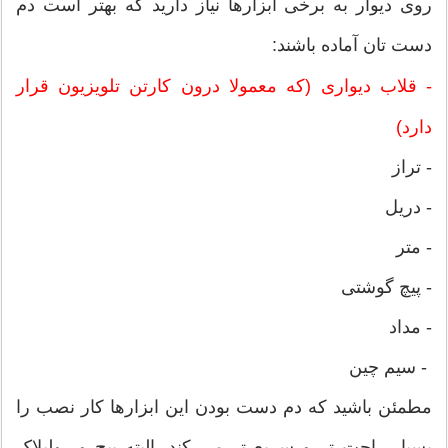
روی دیوار به برخی ابزارها نیاز دارید که بهتر است دم
دست تان آماده باشند:
-‬ قلاب دیواری (که معمولا درون کارتن تلویزیون قرار
دارد)
‫-‬ تراز
‫-‬ دریل
‫-‬ متر
‫-‬ پیچ گوشتی
‫-‬ مداد
‫ - سیم چین
مطمئن باشید که دم دست بودن این ابزارها کار نصب را
بسیار راحت تر و سریع تر می کند. البته پیچ و رولپلاک