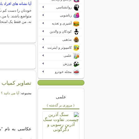
آیا نشانه های افراد ب
روانشناسی
خودتان را دست کم نگ
زناشویی
متواضع باشند. با من
نه، من فقط یک امتح
آشپزی و تغذیه
کودکان و والدین
مذهبی
کامپیوتر و اینترنت
علمی
ورزش
مجله خودرو
تصاویر کمیاب ت
آیا می دانید ؟
مجموعه:
علمی
( مروری بر گذشته )
عکاسی به نام “