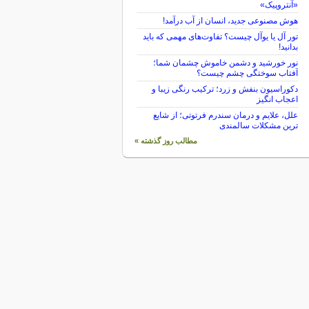
«آنتروپیک»
هوش مصنوعی جدید، انسان از آب درآمد!
تور آل یا یوآل چیست؟ تفاوت‌های مهمی که باید
بدانید!
نور خورشید و دشمن خاموش چشمان شما؛
آفتاب سوختگی چشم چیست؟
دکوراسیون بنفش و زرد؛ ترکیب رنگی زیبا و
اعجاب انگیز
علل، علایم و درمان سندرم فرتوتی؛ از شایع
ترین مشکلات سالمندی
مطالب روز گذشته »