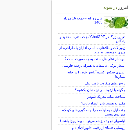
امروز
در بیتوته
فال روزانه - جمعه 16 مرداد
1405
تغییر بزرگ در ChatGPT / چت متنی نامحدود و
رایگان
زیورآلات و طلاهای مناسب آقایان با طراحی‌های
مدرن و منحصر به فرد
نبوت از نظر اهل سنت به چه صورت است ؟
اشعار ترکی عاشقانه به همراه ترجمه فارسی
اسپری فیکس کننده آرایش خود را در خانه
بسازید!
روش های متفاوت بافت لیف
چگونه با ارتودنسی نخ دندان بکشیم؟
شناخت نقاط تحریک شوهر
چقدر به همسرتان اعتماد دارید؟
چند دلیل مهم اینکه چرا بهانه گیری‌های کودک،
چیز بدی نیست
لباس‎های نو و تمیز هم می‌توانند بیماری‌زا باشند!
رونمایی «متا» از رقیب «اوپن‌ای‌آی» و