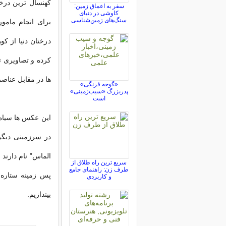
کهنسال ترین درخت
سفر به اعماق زمین:
کاوشی در دنیای
سنگ‌های زمین‌شناسی
برای انجام مامو
درختان دنیا از 
کرده و تصاویری ت
ها در مقابل عناص
«گوجه فرنگی»
پدربزرگ «سیب‌زمینی»
است
این عکس ها سیاه 
در سرزمینی دیگ
الماس” نام دارند
سریع ترین راه طلاق از
طرف زن: راهنمای جامع
پس زمینه ستاره 
و کاربردی
بیندازیم.