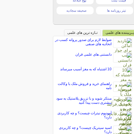
قیمت تبلت
نهج البلاغه
تیتر روزنامه ها
صحیفه سجادیه
پـربیننده های علمی
تـازه ترین های علمی
ضوابط لازم برای صدور پروانه كسب در
اتحاديه های صنفی
دانستنی های علمی قران
10 اشتباه که به مغز آسيب میرساند
راهنمای خرید و فروش ملک با وکالت
نامه
مبتکر شوید و با تزریق پلاستیک به سود
بیشتری دست پیدا کنید
آمونیوم نیترات چیست؟ و چه کاربردی
دارد؟
اسید سیتریک چیست؟ و چه کاربردی
دارد؟