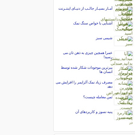
آمـار بسیـار جالـب از دنیـای اینتـرنت
آشنایی با خواص سنگ نمک
شیمی سبز
عمرا همچین چیزی به ذهن تان می
رسید!
پیرترین موجودات شکار شده توسط
انسان ها
مصرف زیاد نمک آلزایمر را افزایش می
دهد
ثمن معامله چیست؟
پنبه نسوز و کاربردهای آن