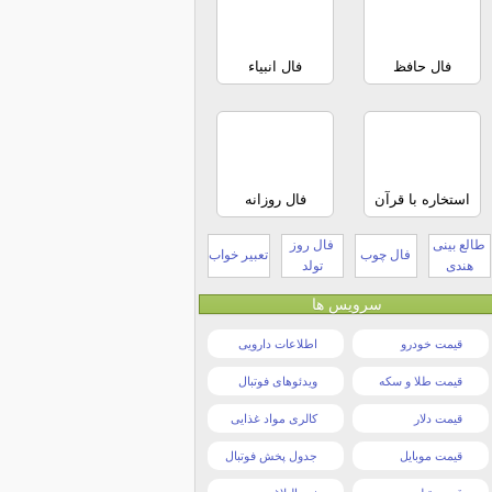
فال حافظ
فال انبیاء
استخاره با قرآن
فال روزانه
طالع بینی
فال روز
فال چوب
تعبیر خواب
هندی
تولد
سرویس ها
قیمت خودرو
اطلاعات دارویی
قیمت طلا و سکه
ویدئوهای فوتبال
قیمت دلار
کالری مواد غذایی
قیمت موبایل
جدول پخش فوتبال