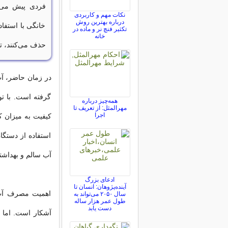
فردی پیش می‌آ
نکات مهم و کاربردی
درباره بهترین روش
خانگی با استفاد
تکثیر فنچ نر و ماده در
خانه
حذف می‌کنند، ت
در زمان حاضر، آب
گرفته است. با ت
همه‌چیز درباره
مهرالمثل: از تعریف تا
اجرا
کیفیت به میزان کا
استفاده از دستگا
آب سالم و بهداشت
ادعای بزرگ
آینده‌پژوهان: انسان تا
اهمیت مصرف آب ب
سال ۲۰۵۰ می‌تواند به
طول عمر هزار ساله
دست یابد
آشکار است. اما 