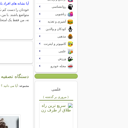
آیا نشانه های افراد ب
روانشناسی
خودتان را دست کم نگ
زناشویی
متواضع باشند. با من
نه، من فقط یک امتح
آشپزی و تغذیه
کودکان و والدین
مذهبی
کامپیوتر و اینترنت
علمی
ورزش
مجله خودرو
دستگاه تصفیه 
آیا می دانید ؟
مجموعه:
علمی
( مروری بر گذشته )