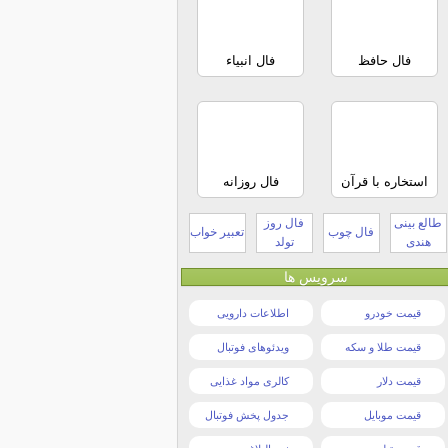
فال حافظ
فال انبیاء
استخاره با قرآن
فال روزانه
طالع بینی
فال روز
فال چوب
تعبیر خواب
هندی
تولد
سرویس ها
قیمت خودرو
اطلاعات دارویی
قیمت طلا و سکه
ویدئوهای فوتبال
قیمت دلار
کالری مواد غذایی
قیمت موبایل
جدول پخش فوتبال