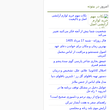
امروز
در بیتوته
نکات مهم خرید لوازم آرایشی
اصل و باکیفیت
شخصیت شما بیش از آنچه فکر می‌کنید تغییر
می‌کند
فال روزانه - شنبه 17 مرداد 1405
بهترین زمان و مکان برای خواندن دعای عهد
اصول شستشو و مراقبت از لباس مخمل
کبریتی
عمعق بخاری شاعر پارسی گوی سدهٔ پنجم و
ششم قمری
اختلال کاتاتونیا: علائم، علل، تشخیص و درمان
دستور تهیه باقلوای گل رز ؛ تاپترین باقلوای دنیا
مدل های لباس از جنس ملانژ
عوامل دخیل در مشکل توقف برنامه ها در
اندروید + راه حل
آیا ازدواج از روی ترحم و دلسوزی صحیح است؟
راهنمای سفر به هفت آبشار تیرکن
آرایش موی بلند زنانه و مجلسی