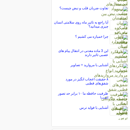
تفاوت ضربان قلب و نبض چیست؟
آیا راجع به تاثیر ماه روی سلامتی انسان
چیزی میدانید؟
چرا خمیازه می کشیم ؟
این 3 ماده معدنی در انتقال پیام های
عصبی تاثیر دارند
آشنایی با مروارید + تصاویر
۸ حقیقت اعجاب انگیز در مورد
شفق‌های قطبی
ظرفیت حافظه ما ۱۰ برابر حد تصور
است!
آشنایی با فواید ترس