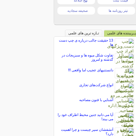
قیمت تبلت
نهج البلاغه
تیتر روزنامه ها
صحیفه سجادیه
پـربیننده های علمی
تـازه ترین های علمی
13 حقیقت جالب درباره ی چپ دست
ها
تفاوت شکل میوه ها و سبزیجات در
گذشته و امروز
دانستنیهای عجیب اما واقعی !!!
انواع شرکت‌های تجاری
آشنايي با فنون مصاحبه
آیا می دانید جنین محیط اطراف خود را
می بیند!
آتشفشان سپر چیست و چرا اهمیت
دارد؟