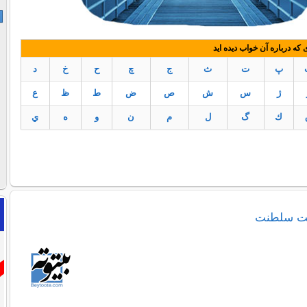
ه درباره آن خواب دیده اید
پ
ت
ث
ج
چ
ح
خ
د
ژ
س
ش
ص
ض
ط
ظ
ع
ك
گ
ل
م
ن
و
ه
ي
خت سلطنت