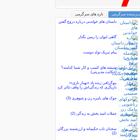
پـربیننده سرگرمی
تازه های سرگرمی
داستان های خواندنی درباره دروغ گفتن
گاهی ليوان را زمين بگذار
پیام تبریک تولد دوست
شيشه هاي كسب و كار شما كدامند؟
(حکایت مدیریتی)
بیوگرافی زنده یاد «بهناز نازی»؛
بازیگری که زندگی‌اش را وقف تئاتر کرد
جوک های بامزه زن و شوهری (3)
جملات امید بخش به زندگی (2)
سخنان ناب حکیمانه و ارزشمند بزرگان
(2)