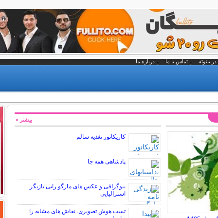
در بیتوته
تماس با ما
درباره ما
بیشتر »
کاریکاتور تغذیه سالم
پادشاهی همه جا
بیوگرافی و عکس های مارگو رابی بازیگر
استرالیایی
تست هوش تصویری: نقاش های مشابه را