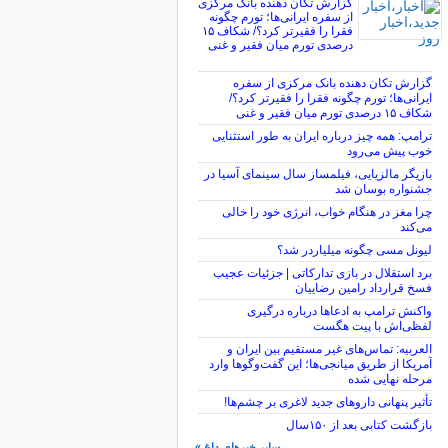
گزارش تکان‌ دهنده بانک مرکزی
از سفره ایرانی‌ها؛ تورم چگونه
فقرا را فقیرتر کرد؟/ شکاف ۱۵
درصدی تورم میان فقیر و غنی
گزارش تکان‌ دهنده بانک مرکزی از سفره
ایرانی‌ها؛ تورم چگونه فقرا را فقیرتر کرد؟/
شکاف ۱۵ درصدی تورم میان فقیر و غنی
ترامپ: همه چیز درباره ایران به طور استثنایی
خوب پیش می‌رود
بازیگر مالزیایی، فیلمساز سال سینمای آسیا در
جشنواره بوسان شد
چرا مغز در هنگام خواب، انرژی خود را خالی
می‌کند
لیونل مسی چگونه میلیاردر شد؟
برد استقلال در بازی تدارکاتی | جزئیات عجیب
فسخ قرارداد رامین رضاییان
واکنش ترامپ به ادعاها درباره درگیری
لفظی‌اش با پیت هگست
العربیه: تماس‌های غیر مستقیم بین ایران و
آمریکا از طریق میانجی‌ها؛ این گفت‌و‌گو‌ها وارد
مرحله نهایی شده
تأثیر پنهانی داروهای جدید لاغری بر چشم‌ها!
بازگشت کتابی بعد از ۱۵۰سال
سایر خبرهای داغ »