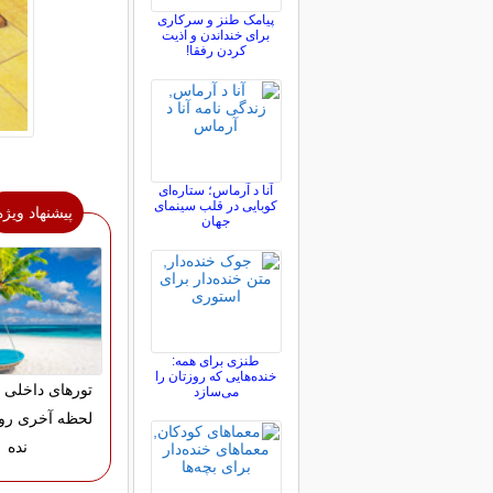
پیامک طنز و سرکاری
برای خنداندن و اذیت
کردن رفقا!
آنا د آرماس؛ ستاره‌ای
کوبایی در قلب سینمای
پیشنهاد ویژه
جهان
طنزی برای همه:
خنده‌هایی که روزتان را
تورهای داخلی 
می‌سازد
لحظه آخری رو
نده