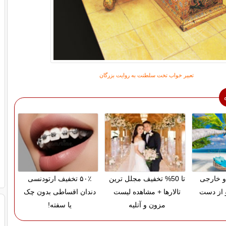
تعبیر خواب
تخت سلطنت به روایت بزرگان
و خارجی
تا 50% تخفیف مجلل ترین
۵۰٪ تخفیف ارتودنسی
 از دست
تالارها + مشاهده لیست
دندان اقساطی بدون چک
مزون و آتلیه
یا سفته!