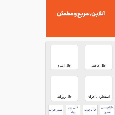
فال حافظ
فال انبیاء
استخاره با قرآن
فال روزانه
طالع بینی
فال روز
فال چوب
تعبیر خواب
هندی
تولد