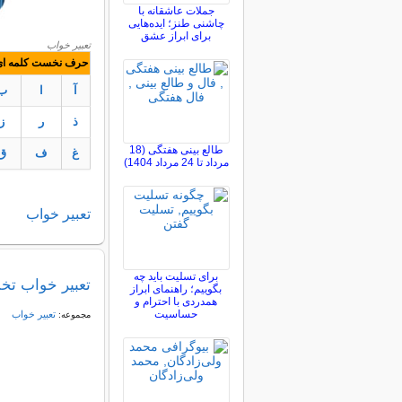
جملات عاشقانه با
چاشنی طنز؛ ایده‌هایی
برای ابراز عشق
تعبیر خواب
حرف نخست کلمه ای ک
آ
ا
ب
ذ
ر
ز
طالع بینی هفتگی (18
غ
ف
ق
مرداد تا 24 مرداد 1404)
تعبير
خواب
برای تسلیت باید چه
تعبیر خواب ت
بگوییم؛ راهنمای ابراز
همدردی با احترام و
حساسیت
تعبير خواب
مجموعه: