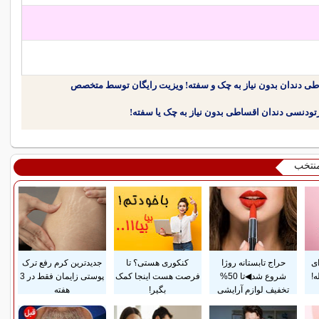
طی دندان بدون نیاز به چک و سفته! ویزیت رایگان توسط متخصص
منتخب
ای
حراج تابستانه روژا
کنکوری هستی؟ تا
جدیدترین کرم رفع ترک
!
شروع شد◀تا 50%
فرصت هست اینجا کمک
پوستی زایمان فقط در 3
تخفیف لوازم آرایشی
بگیر!
هفته