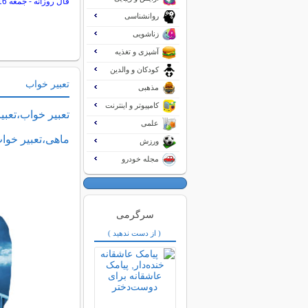
فال روزانه - جمعه 16 مرداد 1405
روانشناسی
زناشویی
آشپزی و تغذیه
کودکان و والدین
تعبیر خواب
مذهبی
کامپیوتر و اینترنت
تعبیر خواب،تعبی
علمی
ماهی،تعبیر خوا
ورزش
مجله خودرو
سرگرمی
( از دست ندهید )