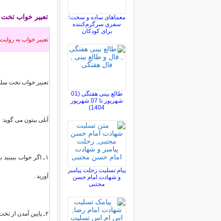
تعبیر خواب
تخت 
معماهای ساده و سخت؛
سفری سرگرم‌کننده
برای کودکان
تعبير خواب به روايت
تعبیر خواب تخت سلط
طالع بینی هفتگی (01
شهریور تا 07 شهریور
1404)
آنلی بیتون می گوید:
۱ـ اگر خواب ببینی
پیام تسلیت رحلت پیامبر
آورید .
و شهادت امام حسن
مجتبی
۲ـ پایین آمدن از تخت سلطنت در خواب ، نشانه آن است که به یأس نومیدی دچار خواهید شد .