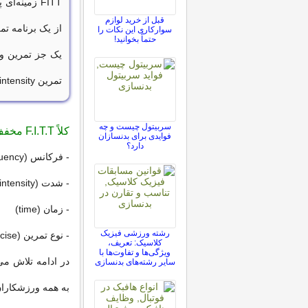
FITT زمینه
قبل از خرید لوازم
از یک برنامه تم
سوارکاری این نکات را
حتماً بخوانید!
تمرین intensity، زمان time و نوع تمرین type فعالیت ورزشی است.
سربیتول چیست و چه
کلاً F.I.T.T مخفف چهار اصطلاح است :
فوایدی برای بدنسازان
دارد؟
- فرکانس (frequency)،
- شدت (intensity)،
- زمان (time)
رشته ورزشی فیزیک
- نوع تمرین (type of exercise)
کلاسیک: تعریف،
ویژگی‌ها و تفاوت‌ها با
در ادامه تلاش م
سایر رشته‌های بدنسازی
به همه ورزشکاران