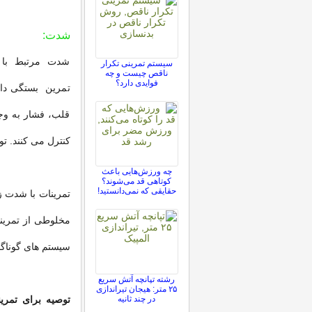
شدت:
شدت مرتبط با 
سیستم تمرینی تکرار
ناقص چیست و چه
فوایدی دارد؟
تمرین بستگی دار
قلب، فشار به وجو
کنترل می کنند. تو
چه ورزش‌هایی باعث
کوتاهی قد می‌شوند؟
حقایقی که نمی‌دانستید!
تمرینات با شدت ز
مخلوطی از تمرینا
سیستم های گوناگو
رشته تپانچه آتش سریع
۲۵ متر: هیجان تیراندازی
در چند ثانیه
توصیه برای تمری