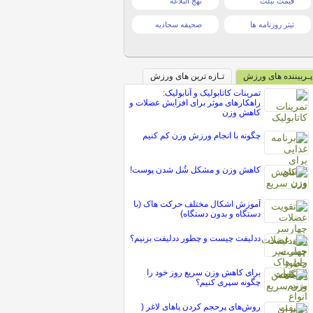
قیمت تبلت
نهج البلاغه
تیتر روزنامه ها
صحیفه سجادیه
پـربیننده های ورزش
تـازه ترین های ورزش
تمرینات کاتابولیک و آنابولیک:
راهکارهای موثر برای افزایش عضلات و
کاهش وزن
چگونه با انجام ورزش وزن کم کنیم
کاهش وزن و مشکل شُل شدن پوست!
آموزش اشکال مختلف حرکت هاک (با
دستگاه و بدون دستگاه)
ددلیفت چیست و چطور ددلیفت بزنیم؟
برای کاهش وزن سریع روز خود را
چگونه سپری کنیم؟
روش‌های پرحجم کردن پاهای لاغر (