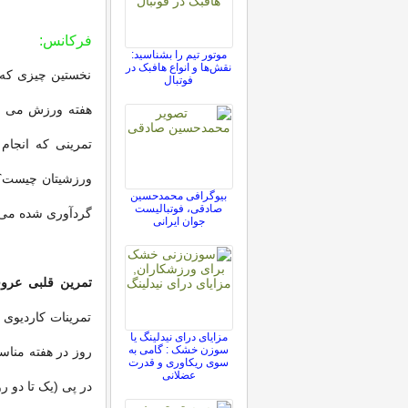
فرکانس:
موتور تیم را بشناسید:
نقش‌ها و انواع هافبک در
نخستین چیزی که ب
فوتبال
هفته ورزش می کن
تمرینی که انجا
ورزشیتان چیست؟ 
بیوگرافی محمدحسین
صادقی، فوتبالیست
گردآوری شده می ت
جوان ایرانی
تمرین قلبی عروق
تمرینات کاردیوی
مزایای درای نیدلینگ یا
سوزن خشک : گامی به
روز در هفته منا
سوی ریکاوری و قدرت
عضلانی
در پی (یک تا دو 