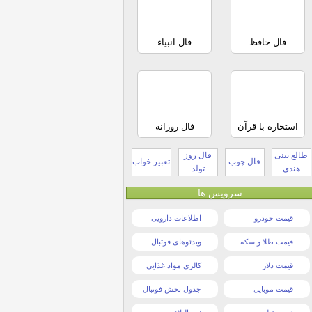
فال حافظ
فال انبیاء
استخاره با قرآن
فال روزانه
طالع بینی
فال روز
فال چوب
تعبیر خواب
هندی
تولد
سرویس ها
قیمت خودرو
اطلاعات دارویی
قیمت طلا و سکه
ویدئوهای فوتبال
قیمت دلار
کالری مواد غذایی
قیمت موبایل
جدول پخش فوتبال