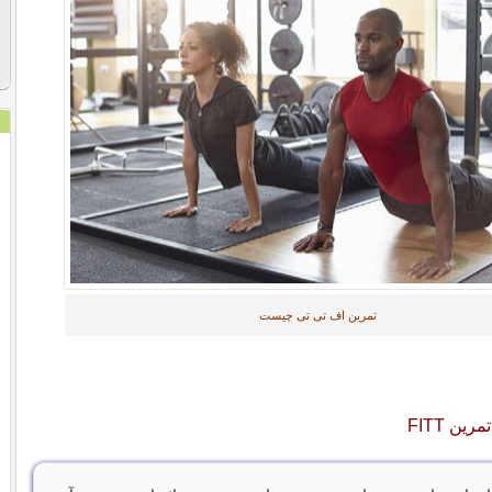
تمرین اف تی تی چیست
ین FITT