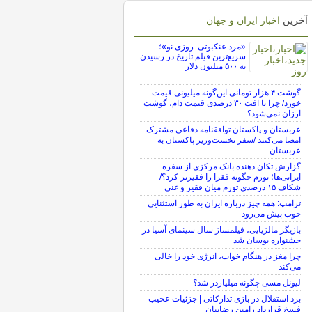
آخرین
اخبار ایران و جهان
«مرد عنکبوتی: روزی نو»؛
سریع‌ترین فیلم تاریخ در رسیدن
به ۵۰۰ میلیون دلار
گوشت ۴ هزار تومانی این‌گونه میلیونی قیمت
خورد/ چرا با افت ۳۰ درصدی قیمت دام، گوشت
ارزان نمی‌شود؟
عربستان و پاکستان توافقنامه دفاعی مشترک
امضا می‌کنند /سفر نخست‌وزیر پاکستان به
عربستان
گزارش تکان‌ دهنده بانک مرکزی از سفره
ایرانی‌ها؛ تورم چگونه فقرا را فقیرتر کرد؟/
شکاف ۱۵ درصدی تورم میان فقیر و غنی
ترامپ: همه چیز درباره ایران به طور استثنایی
خوب پیش می‌رود
بازیگر مالزیایی، فیلمساز سال سینمای آسیا در
جشنواره بوسان شد
چرا مغز در هنگام خواب، انرژی خود را خالی
می‌کند
لیونل مسی چگونه میلیاردر شد؟
برد استقلال در بازی تدارکاتی | جزئیات عجیب
فسخ قرارداد رامین رضاییان