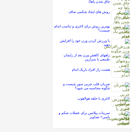
چاق شدن پاها)
روش های ایجاد شکمی صاف
بهترین روش برای لاغری و تناسب اندام
چیست؟
با ورزش کردن وزن خود را افزایش
دهید
راههای کاهش وزن بعد از زایمان
طبیعی یا سزارین
هشت راز افراد باريک اندام
ضربان قلب چربی سوز چیست و
چگونه محاسبه می شود؟
لاغری با حلقه هولاهوپ
تمرینات پیلاتس برای عضلات شکم و
باسن+ تصاویر