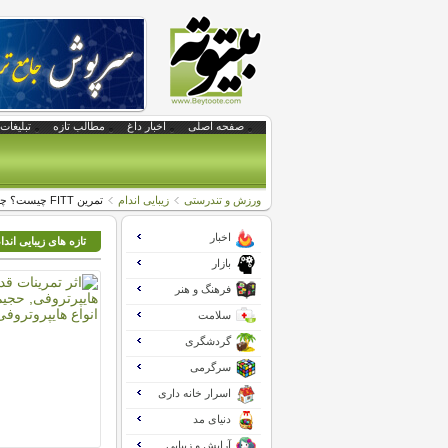
صفحه اصلی
اخبار داغ
مطالب تازه
تبلیغات 
ورزش و تندرستی
زیبایی اندام
تمرین FITT چیست؟ چطور از اصول FITT در تمرینات مان استفاده کنیم؟
اخبار
تازه های زیبایی اندا
بازار
فرهنگ و هنر
سلامت
گردشگری
سرگرمی
اسرار خانه داری
دنیای مد
آرایش و زیبایی