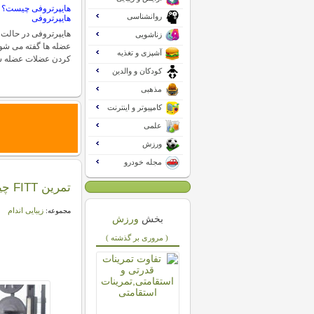
هایپرتروفی چیست؟ 
روانشناسی
هایپرتروفی
هایپرتروفی در حالت 
زناشویی
عضله ها گفته می شود
آشپزی و تغذیه
کردن عضلات عضله س
کودکان و والدین
مذهبی
کامپیوتر و اینترنت
علمی
ورزش
مجله خودرو
تمرین FITT چیست؟ چطور از اصول FITT در تمرینات مان استفاده کنیم؟
زیبایی اندام
مجموعه:
بخش
ورزش
( مروری بر گذشته )