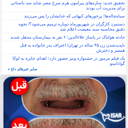
تحقیق جدید: سازه‌های پیرامون هرم سرخ مصر شاید سد باستانی
برای مدیریت آب بودند
سیاه‌چاله‌ها؛ پرخورهای کیهانی که غذایشان را پس می‌زنند
دستمزد کارگران در شهریورماه دوباره ترمیم می‌شود؟/ نحوه
دقیق محاسبه سبد معیشت اعلام شد
حادثه هولناک در پاساژ علاءالدین؛ ۶ نفر به بیمارستان منتقل شدند
ناپدیدشدن زن ۴۵ ساله در تهران/ اعتراف پدر خانواده به قتل
همسر و دخترش
یک فیلم مرموز در جشنواره ونیز حضور دارد؛ اهدای جایزه به لوکا
گوادانینو
سایر خبرهای داغ »