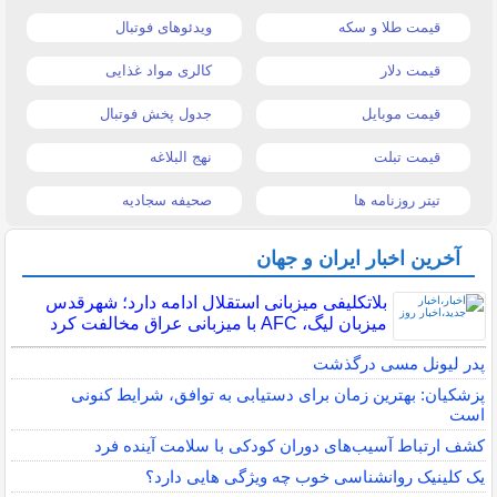
قیمت طلا و سکه
ویدئوهای فوتبال
قیمت دلار
کالری مواد غذایی
قیمت موبایل
جدول پخش فوتبال
قیمت تبلت
نهج البلاغه
تیتر روزنامه ها
صحیفه سجادیه
آخرین اخبار ایران و جهان
بلاتکلیفی میزبانی استقلال ادامه دارد؛ شهرقدس
میزبان لیگ، AFC با میزبانی عراق مخالفت کرد
پدر لیونل مسی درگذشت
پزشکیان: بهترین زمان برای دستیابی به توافق، شرایط کنونی
است
کشف ارتباط آسیب‌های دوران کودکی با سلامت آینده فرد
یک کلینیک روانشناسی خوب چه ویژگی هایی دارد؟