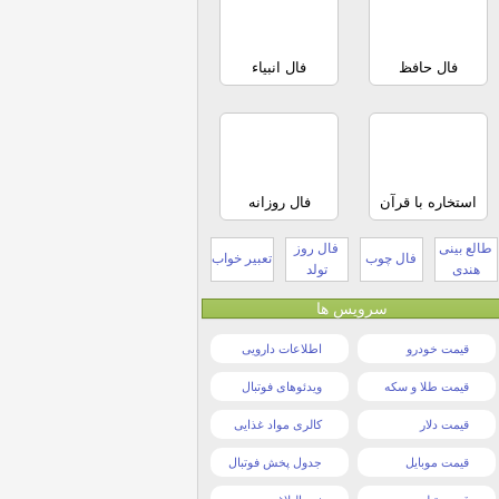
فال حافظ
فال انبیاء
استخاره با قرآن
فال روزانه
طالع بینی
فال روز
فال چوب
تعبیر خواب
هندی
تولد
سرویس ها
قیمت خودرو
اطلاعات دارویی
قیمت طلا و سکه
ویدئوهای فوتبال
قیمت دلار
کالری مواد غذایی
قیمت موبایل
جدول پخش فوتبال