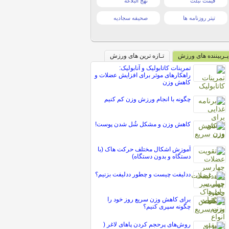
قیمت تبلت
نهج البلاغه
تیتر روزنامه ها
صحیفه سجادیه
پـربیننده های ورزش
تـازه ترین های ورزش
تمرینات کاتابولیک و آنابولیک:
راهکارهای موثر برای افزایش عضلات و
کاهش وزن
چگونه با انجام ورزش وزن کم کنیم
کاهش وزن و مشکل شُل شدن پوست!
آموزش اشکال مختلف حرکت هاک (با
دستگاه و بدون دستگاه)
ددلیفت چیست و چطور ددلیفت بزنیم؟
برای کاهش وزن سریع روز خود را
چگونه سپری کنیم؟
روش‌های پرحجم کردن پاهای لاغر (