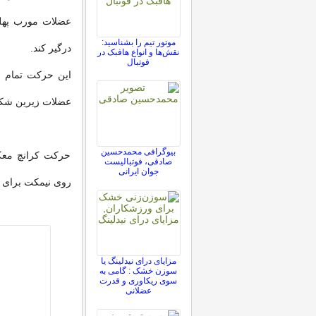
عضلات مورب پهلو
موتور تیم را بشناسید:
درگیر کند.
نقش‌ها و انواع هافبک در
فوتبال
این حرکت تمام 
عضلات زیرین شکم
بیوگرافی محمدحسین
حرکت کرانچ معک
صادقی، فوتبالیست
جوان ایرانی
روی نیمکت برای 
مزایای درای نیدلینگ یا
سوزن خشک : گامی به
سوی ریکاوری و قدرت
عضلانی