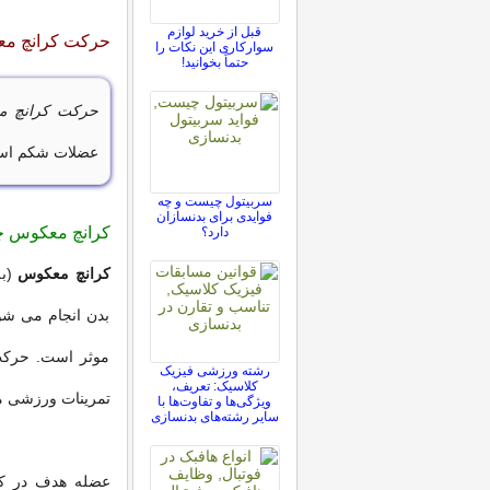
قبل از خرید لوازم
حرکت کرانچ مع
سوارکاری این نکات را
حتماً بخوانید!
حرکت کرانچ م
عضلات شکم ا
سربیتول چیست و چه
فوایدی برای بدنسازان
کرانچ معکوس 
دارد؟
کرانچ معکوس
بدن انجام می شو
موثر است. حرکت
رشته ورزشی فیزیک
کلاسیک: تعریف،
تمرینات ورزشی 
ویژگی‌ها و تفاوت‌ها با
سایر رشته‌های بدنسازی
عضله هدف در ک