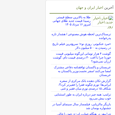
آخرین
اخبار ایران و جهان
طلا به بالاترین سطح قیمتی
رسید/ قیمت جدید طلای جهانی
امروز ۱۶ مرداد ۱۴۰۵
ترسناک‌ترین لحظه هوش مصنوعی / هشدار تازه
پدرخوانده
«مرد عنکبوتی: روزی نو»؛ سریع‌ترین فیلم تاریخ
در رسیدن به ۵۰۰ میلیون دلار
گوشت ۴ هزار تومانی این‌گونه میلیونی قیمت
خورد/ چرا با افت ۳۰ درصدی قیمت دام، گوشت
ارزان نمی‌شود؟
عربستان و پاکستان توافقنامه دفاعی مشترک
امضا می‌کنند /سفر نخست‌وزیر پاکستان به
عربستان
گزارش تکان‌ دهنده بانک مرکزی از سفره
ایرانی‌ها؛ تورم چگونه فقرا را فقیرتر کرد؟/
شکاف ۱۵ درصدی تورم میان فقیر و غنی
ترامپ: همه چیز درباره ایران به طور استثنایی
خوب پیش می‌رود
بازیگر مالزیایی، فیلمساز سال سینمای آسیا در
جشنواره بوسان شد
چرا مغز در هنگام خواب، انرژی خود را خالی