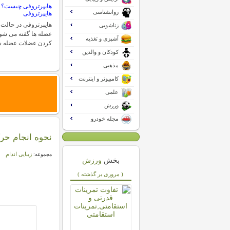
هایپرتروفی چیست؟ 
روانشناسی
هایپرتروفی
هایپرتروفی در حالت 
زناشویی
عضله ها گفته می شود
آشپزی و تغذیه
کردن عضلات عضله س
کودکان و والدین
مذهبی
کامپیوتر و اینترنت
علمی
ورزش
مجله خودرو
نحوه انجام حرک
زیبایی اندام
مجموعه:
بخش
ورزش
( مروری بر گذشته )