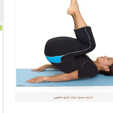
اجرای صحیح حرکت کرانچ معکوس