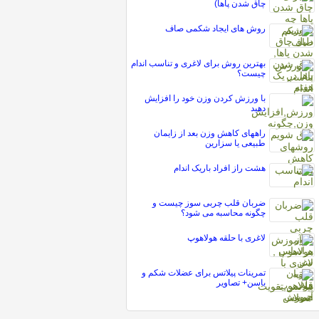
چاق شدن پاها)
روش های ایجاد شکمی صاف
بهترین روش برای لاغری و تناسب اندام
چیست؟
با ورزش کردن وزن خود را افزایش
دهید
راههای کاهش وزن بعد از زایمان
طبیعی یا سزارین
هشت راز افراد باريک اندام
ضربان قلب چربی سوز چیست و
چگونه محاسبه می شود؟
لاغری با حلقه هولاهوپ
تمرینات پیلاتس برای عضلات شکم و
باسن+ تصاویر