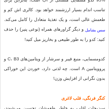
95% کدو مسمایی متشکل از آب است، بنابراین برای
تناسب اندام بسیار ارزشمند خواهد بود. کالری اش کم و
طعمش عالی است، و یک تغذیۀ متعادل را کامل می‌کند.
و دیگر گراورهای همراه (نوعی پنیر) را حذف
سس بشامل
کنید: کدو را به طور طبیعی و بخارپز میل کنید!
کدومسمایی، منبع فیبر و سرشار از ویتامین‌های C، B3 و
پروویتامین A است. چه لذتی دارد، خوردن این خوراکی
بدون نگرانی از افزایش وزن!
کنگر فرنگی، قلب لاغری
سبزیجات اغلب به خاطر طعم‌شان تحسین می‌شوند،