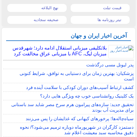
قیمت تبلت
نهج البلاغه
تیتر روزنامه ها
صحیفه سجادیه
آخرین اخبار ایران و جهان
بلاتکلیفی میزبانی استقلال ادامه دارد؛ شهرقدس
میزبان لیگ، AFC با میزبانی عراق مخالفت کرد
پدر لیونل مسی درگذشت
پزشکیان: بهترین زمان برای دستیابی به توافق، شرایط کنونی
است
کشف ارتباط آسیب‌های دوران کودکی با سلامت آینده فرد
یک کلینیک روانشناسی خوب چه ویژگی هایی دارد؟
تحقیق جدید: سازه‌های پیرامون هرم سرخ مصر شاید سد باستانی
برای مدیریت آب بودند
سیاه‌چاله‌ها؛ پرخورهای کیهانی که غذایشان را پس می‌زنند
دستمزد کارگران در شهریورماه دوباره ترمیم می‌شود؟/ نحوه
دقیق محاسبه سبد معیشت اعلام شد