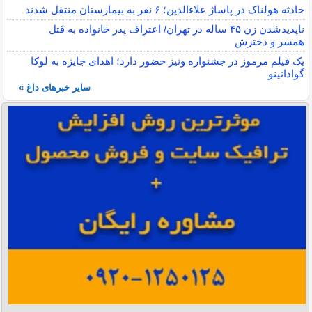
حادثه هولناک در پاساژ علاءالدین؛ ۶ نفر به بیمارستان منتقل شدند
ناپدیدشدن زن ۴۵ ساله در تهران/ اعتراف پدر خانواده به قتل
همسر و دخترش
یک فیلم مرموز در جشنواره ونیز حضور دارد؛ اهدای جایزه به لوکا
گوادانینو
سایر خبرهای داغ »