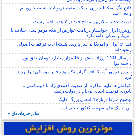
فاتح لیگ اسکاتلند روی نیمکت منچستریونایتد نشست؛ رویایم
واقعی شد
قیمت طلا به بالاترین سطح خود در ۷ هفته اخیر رسید،
رویترز: ایران خواستار دریافت عوارض از تنگه هرمز شد؛ اختلاف با
آمریکا و عمان ادامه دارد
فیدان: ایران و آمریکا بر سر پرونده هسته‌ای به توافقات اصولی
رسیده‌اند
در سال 1404 روزانه بیش از 15 هزار میلیارد تومان خلق پول
داشته‌ایم!
رئیس جمهور آمریکا افشاگران «کمبود ذخایر موشکی» را تهدید
کرد
افراطی‌ها علیه مذاکره؛ از ضدیت احمدی‌نژاد با دیپلماسی تا
نابودی فرصت احیای برجام در دولت رییسی
توضیح مارکا درباره 4 انتقال بزرگ لالیگا
این پیامک های سهمیه کنکور جعلی است
سایر خبرهای داغ »