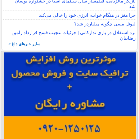
بازیگر مالزیایی، فیلمساز سال سینمای آسیا در جشنواره بوسان
شد
چرا مغز در هنگام خواب، انرژی خود را خالی می‌کند
لیونل مسی چگونه میلیاردر شد؟
برد استقلال در بازی تدارکاتی | جزئیات عجیب فسخ قرارداد رامین
رضاییان
سایر خبرهای داغ »