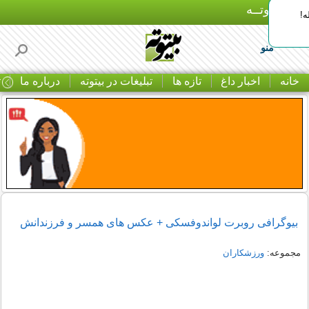
بـیتوتــه
ه!
منو
خانه
اخبار داغ
تازه ها
تبلیغات در بیتوته
درباره ما
ت
بیوگرافی روبرت لواندوفسکی + عکس های همسر و فرزندانش
مجموعه:
ورزشکاران