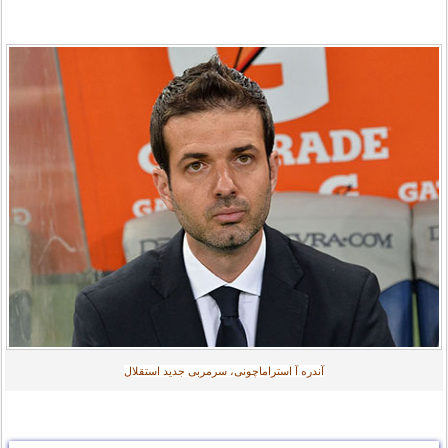
آندره آ استراماچونی، سرمربی جدید استقلال