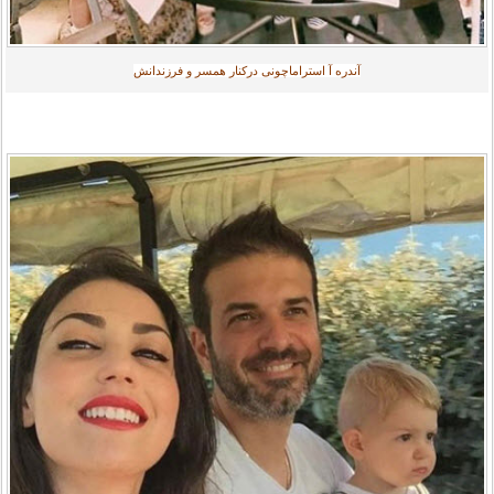
آندره آ استراماچونی درکنار همسر و فرزندانش