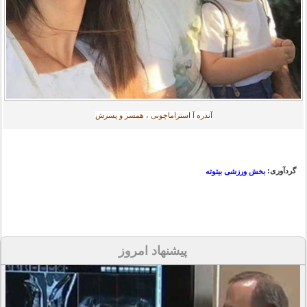
آندره آ استراماچونی ، همسر و پسرش
گردآوری:
بخش ورزشی بیتوته
پیشنهاد امروز