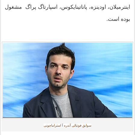
اینترمیلان، اودینزه، پاناتینایکوس، اسپارتاگ پراگ مشغول
بوده است.
سوابق فوتبالی آندره آ استراماچونی