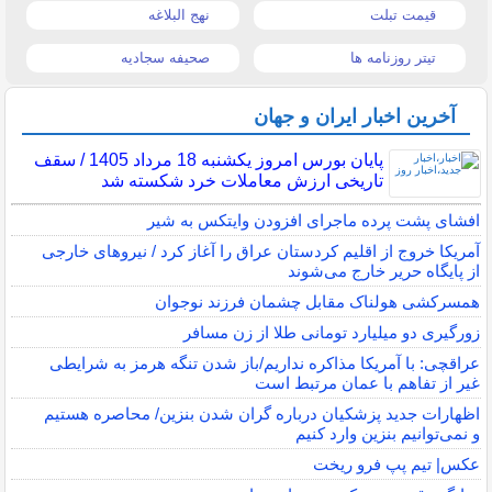
قیمت تبلت
نهج البلاغه
تیتر روزنامه ها
صحیفه سجادیه
آخرین اخبار ایران و جهان
پایان بورس امروز یکشنبه 18 مرداد 1405 / سقف
تاریخی ارزش معاملات خرد شکسته شد
افشای پشت پرده ماجرای افزودن وایتکس به شیر
آمریکا خروج از اقلیم کردستان عراق را آغاز کرد / نیروهای خارجی
از پایگاه حریر خارج می‌شوند
همسرکشی هولناک مقابل چشمان فرزند نوجوان
زورگیری دو میلیارد تومانی طلا از زن مسافر
عراقچی: با آمریکا مذاکره نداریم/باز شدن تنگه هرمز به شرایطی
غیر از تفاهم با عمان مرتبط است
اظهارات جدید پزشکیان درباره گران شدن بنزین/ محاصره هستیم
و نمی‌توانیم بنزین وارد کنیم
عکس| تیم پپ فرو ریخت