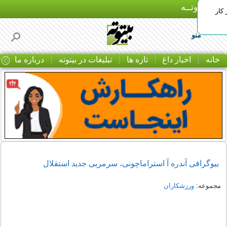
بـیتوتــه
 کار
منو
خانه
اخبار داغ
تازه ها
تبلیغات در بیتوته
درباره ما
ت
بیوگرافی آندره آ استراماچونی، سرمربی جدید استقلال
مجموعه:
ورزشکاران