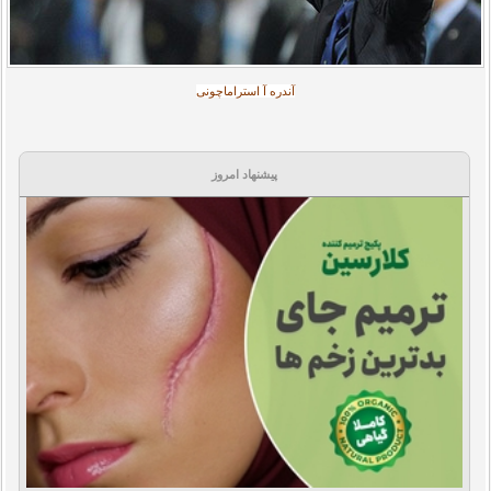
آندره آ استراماچونی
پیشنهاد امروز