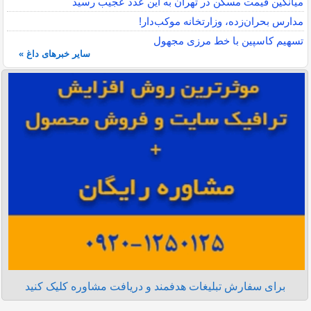
میانگین قیمت مسکن در تهران به این عدد عجیب رسید
مدارس بحران‌زده، وزارتخانه موکب‌دار!
تسهیم کاسپین با خط مرزی مجهول
سایر خبرهای داغ »
برای سفارش تبلیغات هدفمند و دریافت مشاوره کلیک کنید