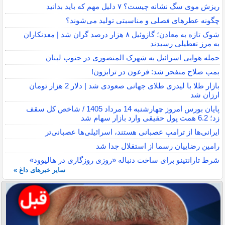
ریزش موی سگ نشانه چیست؟ ۷ دلیل مهم که باید بدانید
چگونه عطرهای فصلی و مناسبتی تولید می‌شوند؟
شوک تازه به معادن؛ گازوئیل ۸ هزار درصد گران شد | معدنکاران
به مرز تعطیلی رسیدند
حمله هوایی اسرائیل به شهرک المنصوری در جنوب لبنان
بمب صلاح منفجر شد: فرعون در ترابزون!
بازار طلا با لیدری طلای جهانی صعودی شد | دلار 2 هزار تومان
ارزان شد
پایان بورس امروز چهارشنبه 14 مرداد 1405 / شاخص کل سقف
زد؛ 6.2 همت پول حقیقی وارد بازار سهام شد
ایرانی‌ها از ترامپ عصبانی هستند، اسرائیلی‌ها عصبانی‌تر
رامین رضاییان رسما از استقلال جدا شد
شرط تارانتینو برای ساخت دنباله «روزی روزگاری در هالیوود»
سایر خبرهای داغ »