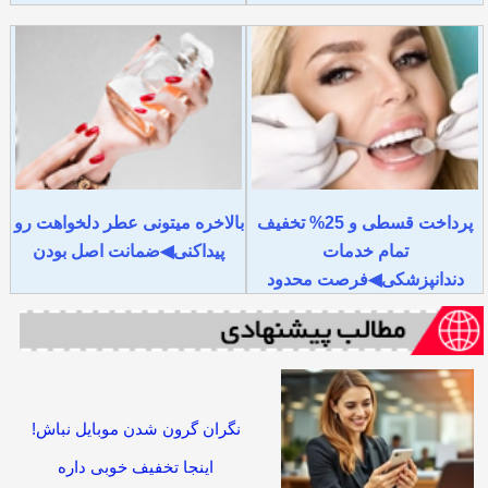
پرداخت قسطی و 25% تخفیف
بالاخره میتونی عطر دلخواهت رو
تمام خدمات
پیداکنی◀ضمانت اصل بودن
دندانپزشکی◀فرصت محدود
نگران گرون شدن موبایل نباش!
اینجا تخفیف خوبی داره