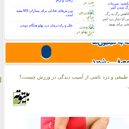
راحت و آرام
بکشید: تمرینات
رگ شدن کمر
ورزش‌های تعادلی برای بیماران MS مفید
کاهش رگ به رگ
است
آیا دچار درد کمر
شی برای بهبود…
علل و راه درمان درد پهلو هنگام دویدن
 طبیعی و درد ناشی از آسیب دیدگی در ورزش چیست؟
ش