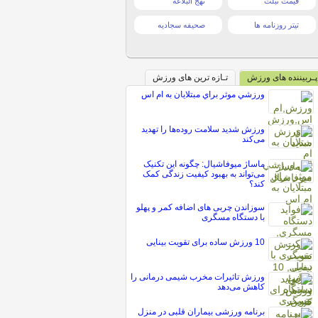
قیمت تبلت
نهج البلاغه
تیتر روزنامه ها
صحیفه سجادیه
پـربیننده های ورزش
تـازه ترین های ورزش
ورزشي موثر براي مبتلايان به ام اس
ورزش شدید سلامت روده‌ها را تهدید
می‌کند
ماساژ میوفاشیال: چگونه این تکنیک
می‌تواند به بهبود کیفیت زندگی کمک
کند؟
سوزاندن چربی های اضافه کمر و پهلو
با دستگاه مسگری
10 ورزش ساده برای تقویت بینایی
ورزش تاثیرات مخرب شیمی درمانی را
کاهش می‌دهد
برنامه ورزشی بیماران قلبی در منزل