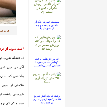
سیستم تمرینی تکرار
ناقص چیست و چه
فوایدی دارد؟
هر نوعی ا
*
سه نمونه از درد
1- عضله ضرب دیده
چه ورزش‌هایی باعث
کوتاهی قد می‌شوند؟
حقایقی که نمی‌دانستید!
اگر در حین تمری
واکنشی که نشان م
علامتی از سوی بد
نادرستی داشته ای
رشته تپانچه آتش سریع
۲۵ متر: هیجان تیراندازی
در چند ثانیه
نبیند و کم کم ترم