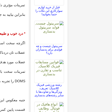
تمرینات مؤثری دا
قبل از خرید لوازم
سوارکاری این نکات را
حتماً بخوانید!
بنابراین بیایید به
* درد خوب
و طبی
اگرچه سخت است و
سربیتول چیست و چه
فوایدی برای بدنسازان
عضلات تان دردناک
دارد؟
عضلات مورد هدف 
تمرینات سخت با ا
DOMS را تجربه می‌کنید؛ آزردگی عضلانی با شروع تاخیری تمرینات).
رشته ورزشی فیزیک
کلاسیک: تعریف،
ویژگی‌ها و تفاوت‌ها با
سایر رشته‌های بدنسازی
قسمت پایین کمر د