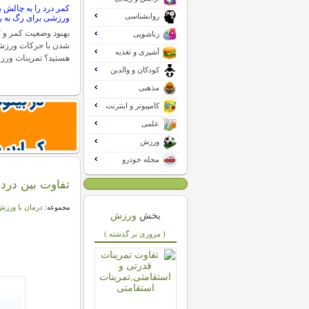
کمر درد را به چالش 
روانشناسی
ورزشی برای رگ به 
بهبود وضعیت کمر و 
زناشویی
شدن با حرکات ورزشی 
آشپزی و تغذیه
هستید؟ تمرینات ورز
کودکان و والدین
مذهبی
کامپیوتر و اینترنت
علمی
ورزش
مجله خودرو
تفاوت بین درد
درمان با ورز
مجموعه:
بخش
ورزش
( مروری بر گذشته )