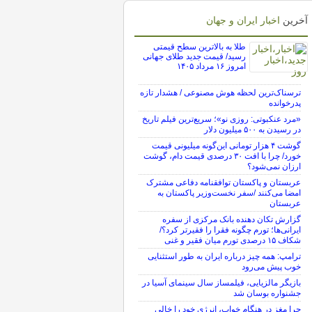
آخرین
اخبار ایران و جهان
طلا به بالاترین سطح قیمتی
رسید/ قیمت جدید طلای جهانی
امروز ۱۶ مرداد ۱۴۰۵
ترسناک‌ترین لحظه هوش مصنوعی / هشدار تازه
پدرخوانده
«مرد عنکبوتی: روزی نو»؛ سریع‌ترین فیلم تاریخ
در رسیدن به ۵۰۰ میلیون دلار
گوشت ۴ هزار تومانی این‌گونه میلیونی قیمت
خورد/ چرا با افت ۳۰ درصدی قیمت دام، گوشت
ارزان نمی‌شود؟
عربستان و پاکستان توافقنامه دفاعی مشترک
امضا می‌کنند /سفر نخست‌وزیر پاکستان به
عربستان
گزارش تکان‌ دهنده بانک مرکزی از سفره
ایرانی‌ها؛ تورم چگونه فقرا را فقیرتر کرد؟/
شکاف ۱۵ درصدی تورم میان فقیر و غنی
ترامپ: همه چیز درباره ایران به طور استثنایی
خوب پیش می‌رود
بازیگر مالزیایی، فیلمساز سال سینمای آسیا در
جشنواره بوسان شد
چرا مغز در هنگام خواب، انرژی خود را خالی