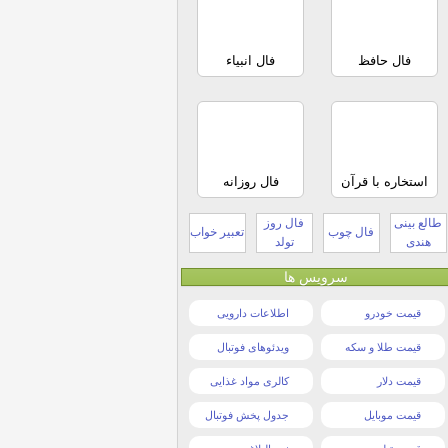
فال حافظ
فال انبیاء
استخاره با قرآن
فال روزانه
طالع بینی
فال روز
فال چوب
تعبیر خواب
هندی
تولد
سرویس ها
قیمت خودرو
اطلاعات دارویی
قیمت طلا و سکه
ویدئوهای فوتبال
قیمت دلار
کالری مواد غذایی
قیمت موبایل
جدول پخش فوتبال