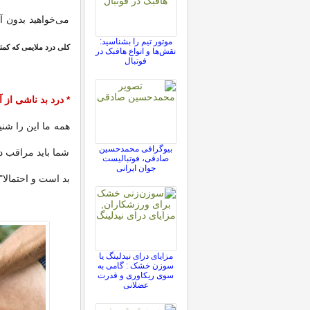
می‌خواهید بدون 
موتور تیم را بشناسید:
کلی درد ملایمی که کمتر از ۴۸ ساعت طول بکشد، یعنی همه چیز خوب است و می‌توان
نقش‌ها و انواع هافبک در
فوتبال
*
درد بد ناشی از
همه ما این را شنی
بیوگرافی محمدحسین
شما باید مراقب د
صادقی، فوتبالیست
جوان ایرانی
بد است و احتمالا
مزایای درای نیدلینگ یا
سوزن خشک : گامی به
سوی ریکاوری و قدرت
عضلانی