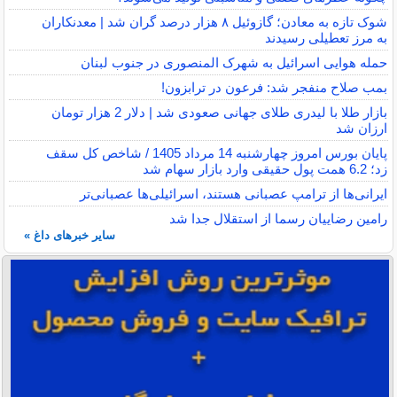
شوک تازه به معادن؛ گازوئیل ۸ هزار درصد گران شد | معدنکاران
به مرز تعطیلی رسیدند
حمله هوایی اسرائیل به شهرک المنصوری در جنوب لبنان
بمب صلاح منفجر شد: فرعون در ترابزون!
بازار طلا با لیدری طلای جهانی صعودی شد | دلار 2 هزار تومان
ارزان شد
پایان بورس امروز چهارشنبه 14 مرداد 1405 / شاخص کل سقف
زد؛ 6.2 همت پول حقیقی وارد بازار سهام شد
ایرانی‌ها از ترامپ عصبانی هستند، اسرائیلی‌ها عصبانی‌تر
رامین رضاییان رسما از استقلال جدا شد
سایر خبرهای داغ »