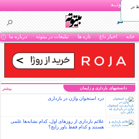
بـیتوتــه
ط در
منو
خانه
اخبار داغ
تازه ها
تبلیغات در بیتوته
درباره ما
ت
دانستنیهای بارداری و زایمان
بیشتر »
درد استخوان واژن در بارداری
علائم بارداری از روزهای اول، کدام نشانه‌ها علمی
هستند و کدام فقط باور رایج؟