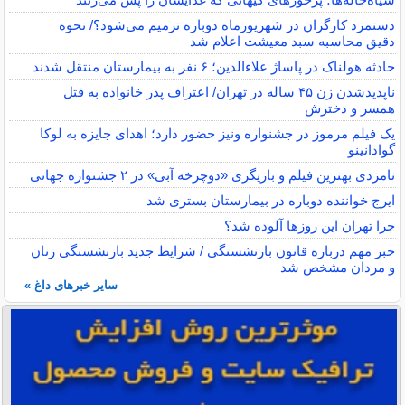
دستمزد کارگران در شهریورماه دوباره ترمیم می‌شود؟/ نحوه
دقیق محاسبه سبد معیشت اعلام شد
حادثه هولناک در پاساژ علاءالدین؛ ۶ نفر به بیمارستان منتقل شدند
ناپدیدشدن زن ۴۵ ساله در تهران/ اعتراف پدر خانواده به قتل
همسر و دخترش
یک فیلم مرموز در جشنواره ونیز حضور دارد؛ اهدای جایزه به لوکا
گوادانینو
نامزدی بهترین فیلم و بازیگری «دوچرخه آبی» در ۲ جشنواره جهانی
ایرج خواننده دوباره در بیمارستان بستری شد
چرا تهران این روزها آلوده شد؟
خبر مهم درباره قانون بازنشستگی / شرایط جدید بازنشستگی زنان
و مردان مشخص شد
سایر خبرهای داغ »