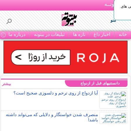
بـیتوتــه
ی های
منو
خانه
اخبار داغ
تازه ها
تبلیغات در بیتوته
درباره ما
ت
دانستنیهای قبل از ازدواج
بیشتر »
آیا ازدواج از روی ترحم و دلسوزی صحیح است؟
منصرف شدن خواستگار و دلایلی که می‌تواند داشته
باشد!