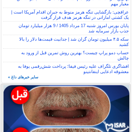
معیار مهم
عراقچی: بازگشایی تنگه هرمز منوط به جبران اقدام آمریکا است |
یک کشتی اماراتی در تنگه هرمز هدف قرار گرفت
پایان بورس امروز شنبه 17 مرداد 1405 / 9 هزار میلیارد تومان
جذب بازار سرمایه شد
سکه ۴.۵ میلیون تومان گران شد | جذابیت قیمت‌ها دلار را بالا
کشید
حساب دمو پراپ چیست؟ بهترین روش تمرین قبل از ورود به
چالش
افشاگری تلگراف علیه رئیس فیفا؛ پرداخت شش‌رقمی یوفا به
معشوقه ادعایی اینفانتینو
سایر خبرهای داغ »