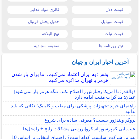
قیمت دلار
کالری مواد غذایی
قیمت موبایل
جدول پخش فوتبال
قیمت تبلت
نهج البلاغه
تیتر روزنامه ها
صحیفه سجادیه
آخرین اخبار ایران و جهان
ونس: به ایران اعتماد نمی‌کنیم، اما برای باز شدن
هرمز با تهران مذاکره می‌کنیم
ذوالقدر: تا آمریکا رفتارش را اصلاح نکند، تنگه هرمز باز نمی‌شود|
عمان: مذاکرات مثبت ادامه دارد
راهنمای خرید تجهیزات پزشکی برای مطب و کلینیک؛ نکاتی که باید
بدانید
بروکر ویندزور چیست؟ معرفی ساده برای شروع
عیب‌یابی کمپرسور اسکرو|بررسی مشکلات رایج + راه‌حل‌ها
بهترین شرکت آسانسور کدام است؟ راهنمای انتخاب بر اساس 10