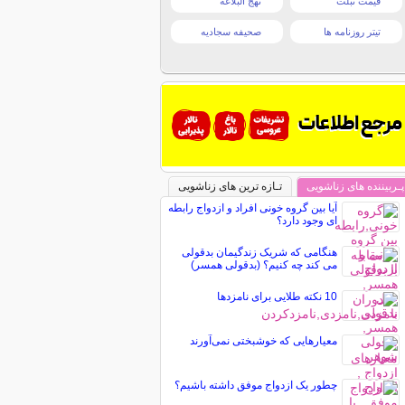
قیمت تبلت
نهج البلاغه
تیتر روزنامه ها
صحیفه سجادیه
پـربیننده های زناشویی
تـازه ترین های زناشویی
آیا بین گروه خونی افراد و ازدواج رابطه
ای وجود دارد؟
هنگامی که شریک زندگیمان بدقولی
می کند چه کنیم؟ (بدقولی همسر)
10 نکته طلایی برای نامزدها
معیارهایی که خوشبختی نمی‌آورند
چطور یک ازدواج موفق داشته باشیم؟