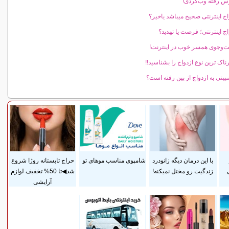
 رفته وب‌گردی!
اج اینترنتی صحیح میباشد یاخیر؟
اج اینترنتی؛ فرصت یا تهدید؟
و‌جوی همسر خوب در اینترنت!
اک ترین نوع ازدواج را بشناسید!!
ینی به ازدواج از بین رفته است؟
با این درمان دیگه زانودرد
شامپوی مناسب موهای تو
حراج تابستانه روژا شروع
زندگیت رو مختل نمیکنه!
شد◀تا 50% تخفیف لوازم
آرایشی