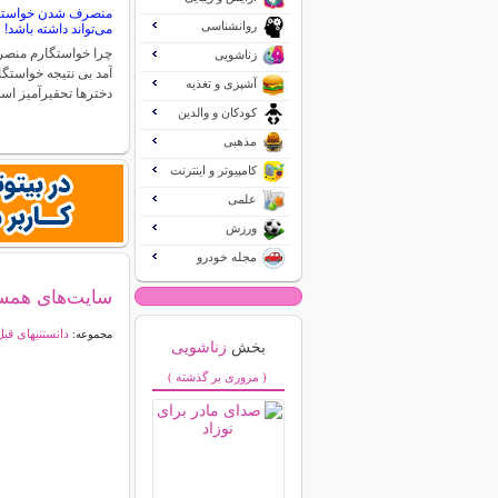
منصرف شدن خواستگار
روانشناسی
می‌تواند داشته باشد!
چرا خواستگارم منص
زناشویی
آمد بی نتیجه خواستگا
آشپزی و تغذیه
دخترها تحقیرآمیز ا
کودکان و والدین
مذهبی
کامپیوتر و اینترنت
علمی
ورزش
مجله خودرو
سایت‌های همسر
دانستنیهای قبل
مجموعه:
بخش
زناشویی
( مروری بر گذشته )