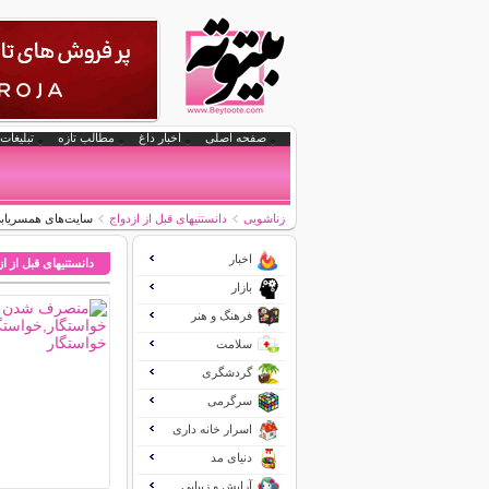
صفحه اصلی
اخبار داغ
مطالب تازه
تبلیغات 
زناشویی
دانستنیهای قبل از ازدواج
سایت‌های همسریاب
اخبار
دانستنیهای قبل از ا
بازار
فرهنگ و هنر
سلامت
گردشگری
سرگرمی
اسرار خانه داری
دنیای مد
آرایش و زیبایی