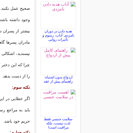
وجود داشته باشد
بیشتر از پسران د
هدیه دادن در دوران
نامزدی: آداب، رسوم و
تأثیرات روانی
مادران پسرها گاهی
نپسندید، اشكالی 
چرا كه این دختر 
را از دست بدهد.
ازدواج بدون اشتباه:
راهنمای پیش از عقد
نكته سوم:
اگر خطایی در این
باید به مراجع رس
سلامت جنسی فقط
حریم خود باشد.
لذت نیست، بلکه
مراقبت است!
نكته چهارم: