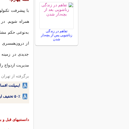
با پیشرفت تكنولوژ
همراه شویم. در 
تفاهم در زندگی
به‌نوعی حكم مشاور
زناشویی پس از بچه‌دار
شدن
از درون‌همسری ب
جدیدی در زمینه 
مدیریت ازدواج را
برگرفته از تهران 
ایمپلنت اقسا
۵۰٪ تخفیف ارتودنسی دندان اقساطی بدون نیاز به چک یا سفته!
دانستنیهای قبل و بع