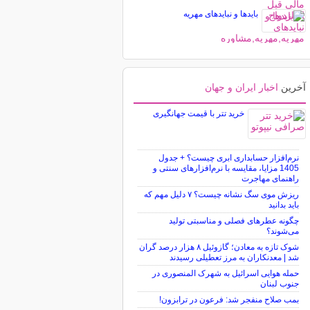
بایدها و نبایدهای مهریه
آخرین
اخبار ایران و جهان
خرید تتر با قیمت جهانگیری
نرم‌افزار حسابداری ابری چیست؟ + جدول
1405 مزایا، مقایسه با نرم‌افزارهای سنتی و
راهنمای مهاجرت
ریزش موی سگ نشانه چیست؟ ۷ دلیل مهم که
باید بدانید
چگونه عطرهای فصلی و مناسبتی تولید
می‌شوند؟
شوک تازه به معادن؛ گازوئیل ۸ هزار درصد گران
شد | معدنکاران به مرز تعطیلی رسیدند
حمله هوایی اسرائیل به شهرک المنصوری در
جنوب لبنان
بمب صلاح منفجر شد: فرعون در ترابزون!