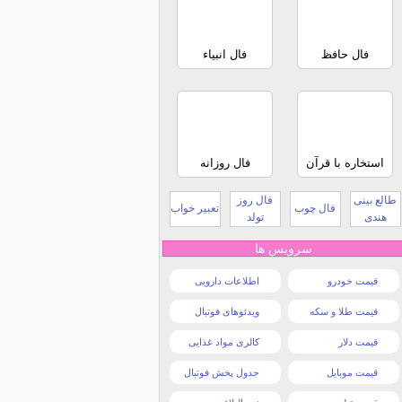
فال حافظ
فال انبیاء
استخاره با قرآن
فال روزانه
طالع بینی
فال روز
فال چوب
تعبیر خواب
هندی
تولد
سرویس ها
قیمت خودرو
اطلاعات دارویی
قیمت طلا و سکه
ویدئوهای فوتبال
قیمت دلار
کالری مواد غذایی
قیمت موبایل
جدول پخش فوتبال