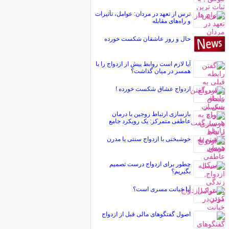
ترس از تعهد در مردان: عوامل، تأثیرات
و راه‌های مقابله
حال و روز عاشقان شکست خورده
آیا لازم است روابط پیش از ازدواج را با
همسر در میان گذاشت؟
ازدواج عشاق شکست خورده !
بازسازی ارتباط زوجین با درمان
عاطفی متمرکز: یک رویکرد جامع
خوشبختی با ازدواج سنتی یا مدرن
چطور برای ازدواج درست تصمیم
بگیریم؟
آیا خیانت مسری است؟
اصول گفتگوهای مالی قبل از ازدواج