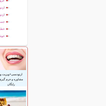
عروس
ازدو
ازدو
جست‌
خطرن
خوشب
ارتودنسی+ویزیت و
مشاوره و جرم گیری
رایگان