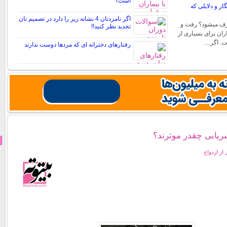
است؟
 و دلایلی که
اگر نامزدتان 4 نشانه زیر را دارد در تصمیم تان
رف میشود؟ رفت و
تجدید نظر کنید!!
ران برای بسیاری از
ست. اگر…
رفتارهای دخترانه ای که مردها دوست ندارند
یابی چقدر موثرند؟
 از ازدواج