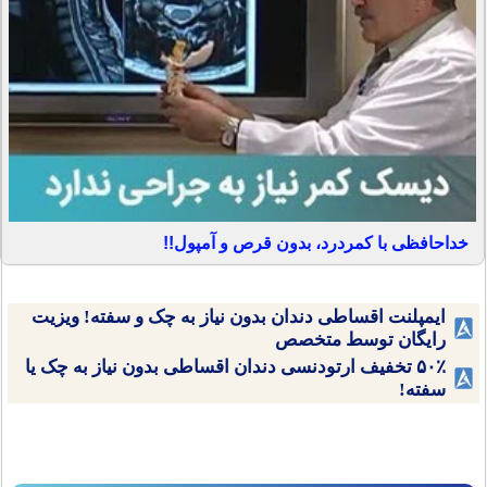
خداحافظی با کمردرد، بدون قرص و آمپول!!
ایمپلنت اقساطی دندان بدون نیاز به چک و سفته! ویزیت
رایگان توسط متخصص
۵۰٪ تخفیف ارتودنسی دندان اقساطی بدون نیاز به چک یا
سفته!