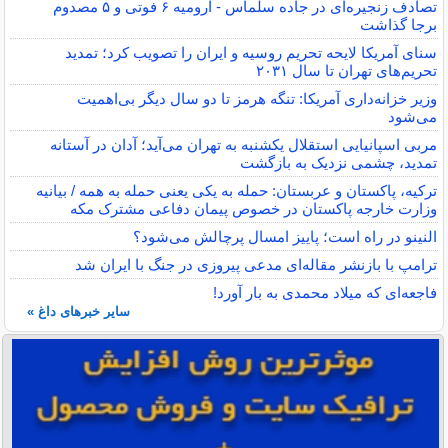
تصادف زنجیره‌ای در جاده سلماس - ارومیه ۶ فوتی و ۵ مصدوم
برجا گذاشت
سنای آمریکا لایحه تحریم روسیه و ایران را تصویب کرد؛ تمدید
تحریم‌های تهران تا سال ۲۰۳۱
وزیر خزانه‌داری آمریکا: تنگه هرمز تا دو سال دیگر بی‌اهمیت
می‌شود
مربی اسپانیایی استقلال یکشنبه به تهران می‌آید؛ آدان در آستانه
تمدید، چشمی نزدیک به بازگشت
ترکیه، پاکستان و عربستان: حمله به یکی یعنی حمله به همه / بیانیه
وزارت خارجه پاکستان در خصوص پیمان دفاعی مشترک مکه
النینو در راه است؛ پاییز امسال پرچالش می‌شود؟
ترامپ با بازنشر مقاله‌ای مدعی پیروزی در جنگ با ایران شد
فاجعه‌ای که میلاد محمدی به بار آورد!
سایر خبرهای داغ »