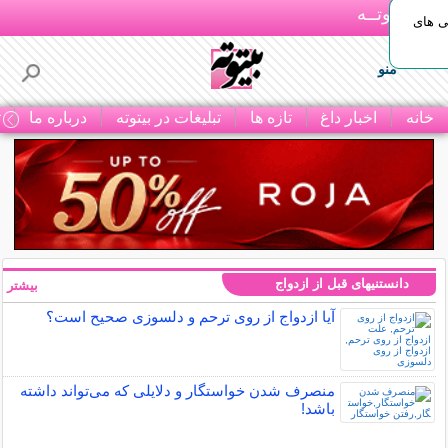
بـیتوتــه
ی های
منو
خانه
اخبار داغ
تازه ها
تبلیغات در بیتوته
درباره ما
ت
دانستنیهای قبل از ازدواج
بیشتر »
آیا ازدواج از روی ترحم و دلسوزی صحیح است؟
منصرف شدن خواستگار و دلایلی که می‌تواند داشته
باشد!