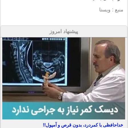
منبع : ویستا
پیشنهاد امروز
خداحافظی با کمردرد، بدون قرص و آمپول!!