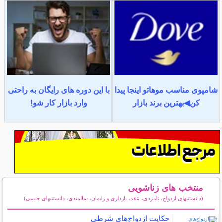
شامپوی مناسب موهاتو اینجا پیدا
با این دوره های رایگان به راحتی
کن◀بهترین برند بازار
وارد بازار کار شو!
منتخب های زناشویی
(دانستنیهای ازدواج، نامزدی، عقد، بارداری و زایمان، سالمندی، دانستنیهای جنسی)
سایر مطالب زناشویی
حكايت ازدواج‌هاي شرطي