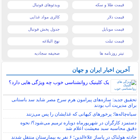
قیمت طلا و سکه
ویدئوهای فوتبال
قیمت دلار
کالری مواد غذایی
قیمت موبایل
جدول پخش فوتبال
قیمت تبلت
نهج البلاغه
تیتر روزنامه ها
صحیفه سجادیه
آخرین اخبار ایران و جهان
یک کلینیک روانشناسی خوب چه ویژگی هایی دارد؟
تحقیق جدید: سازه‌های پیرامون هرم سرخ مصر شاید سد باستانی
برای مدیریت آب بودند
سیاه‌چاله‌ها؛ پرخورهای کیهانی که غذایشان را پس می‌زنند
دستمزد کارگران در شهریورماه دوباره ترمیم می‌شود؟/ نحوه
دقیق محاسبه سبد معیشت اعلام شد
حادثه هولناک در پاساژ علاءالدین؛ ۶ نفر به بیمارستان منتقل شدند