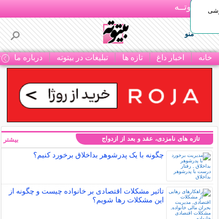
بـیتوتــه
وشی
منو
خانه
اخبار داغ
تازه ها
تبلیغات در بیتوته
درباره ما
ت
تازه های نامزدی، عقد و بعد از ازدواج
بیشتر »
چگونه با یک پدرشوهر بداخلاق برخورد کنیم؟
تاثیر مشکلات اقتصادی بر خانواده چیست و چگونه از
این مشکلات رها شویم؟