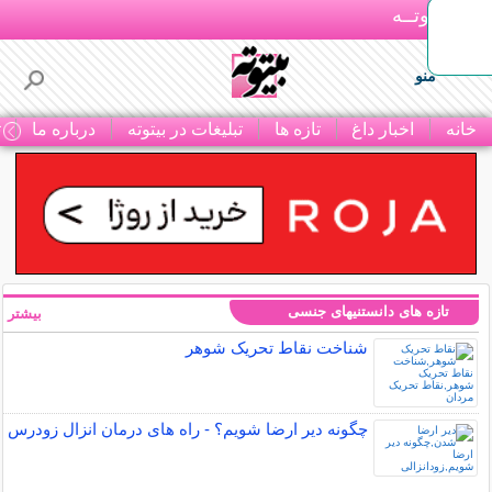
بـیتوتــه
منو
خانه
اخبار داغ
تازه ها
تبلیغات در بیتوته
درباره ما
ت
تازه های دانستنیهای جنسی
بیشتر »
شناخت نقاط تحریک شوهر
چگونه دیر ارضا شویم؟ - راه های درمان انزال زودرس