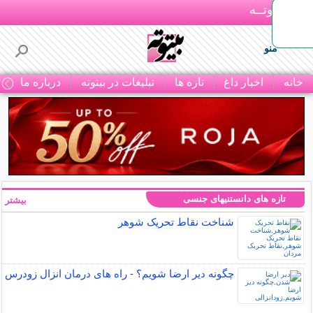
بـیتوتــه
منو
خانه
اخبار داغ
تازه ها
تبلیغات در بیتوته
درباره ما
ت
تازه های دانستنیهای جنسی
بیشتر »
شناخت نقاط تحریک شوهر
چگونه دیر ارضا شویم؟ - راه های درمان انزال زودرس