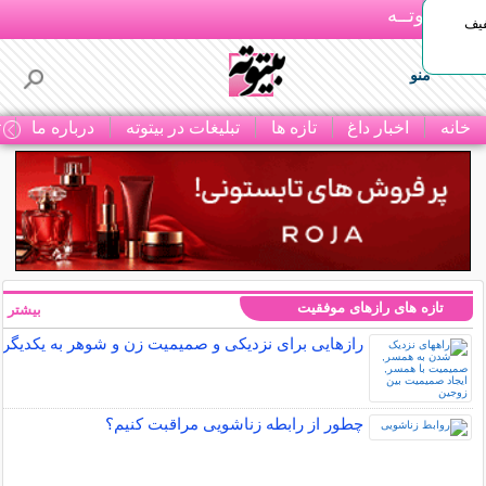
بـیتوتــه
د◀تا 50% تخفیف
منو
خانه
اخبار داغ
تازه ها
تبلیغات در بیتوته
درباره ما
ت
تازه های رازهای موفقیت
بیشتر »
رازهایی برای نزدیکی و صمیمیت زن و شوهر به یکدیگر
چطور از رابطه زناشویی مراقبت کنیم؟