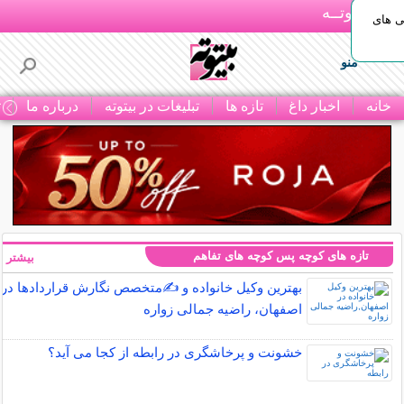
بـیتوتــه
ی های
منو
خانه
اخبار داغ
تازه ها
تبلیغات در بیتوته
درباره ما
ت
تازه های کوچه پس کوچه های تفاهم
بیشتر »
بهترین وکیل خانواده و ✍️متخصص نگارش قراردادها در
اصفهان، راضیه جمالی زواره
خشونت و پرخاشگری در رابطه از کجا می آید؟