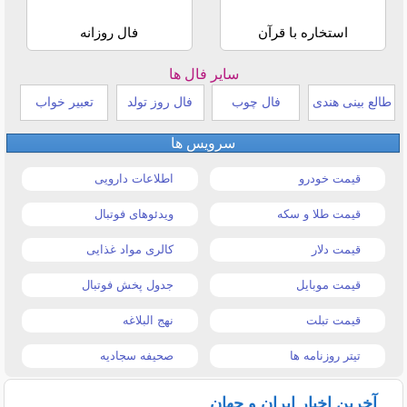
استخاره با قرآن
فال روزانه
سایر فال ها
طالع بینی هندی
فال چوب
فال روز تولد
تعبیر خواب
سرویس ها
قیمت خودرو
اطلاعات دارویی
قیمت طلا و سکه
ویدئوهای فوتبال
قیمت دلار
کالری مواد غذایی
قیمت موبایل
جدول پخش فوتبال
قیمت تبلت
نهج البلاغه
تیتر روزنامه ها
صحیفه سجادیه
آخرین اخبار ایران و جهان