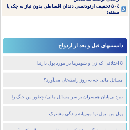
۵۰٪ تخفیف ارتودنسی دندان اقساطی بدون نیاز به چک یا
سفته!
دانستنیهای قبل و بعد از ازدواج
8 اختلافی که زن و شوهرها در مورد پول دارند!
مسائل مالی چه به روز رابطه‌تان می‌آورد؟
نبرد بی‌پایان همسران بر سر مسائل مالی/ چطور این جنگ را
متوقف کنیم؟
پول من، پول تو؛​ موریانه زندگی مشترک