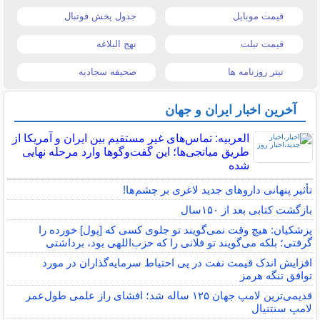
قیمت موبایل
جدول پخش فوتبال
قیمت تبلت
نهج البلاغه
تیتر روزنامه ها
صحیفه سجادیه
آخرین اخبار ایران و جهان
العربیه: تماس‌های غیر مستقیم بین ایران و آمریکا از
طریق میانجی‌ها؛ این گفت‌و‌گو‌ها وارد مرحله نهایی
شده
تأثیر پنهانی داروهای جدید لاغری بر چشم‌ها!
بازگشت کتابی بعد از ۱۵۰سال
پزشکیان: هیچ وقت نمی‌گویند تو جلوی کسی که [پول] خورده را
گرفتی؛ بلکه می‌گویند تو فلانی را که حزب‌اللهی بود، برداشتی
افزایش اندک قیمت نفت در پی احتیاط سرمایه‌گذاران در مورد
توافق تنگه هرمز
قدیمی‌ترین لامپ جهان ۱۲۵ ساله شد؛ افشای راز علمی طول‌عمر
لامپ سنتنیال