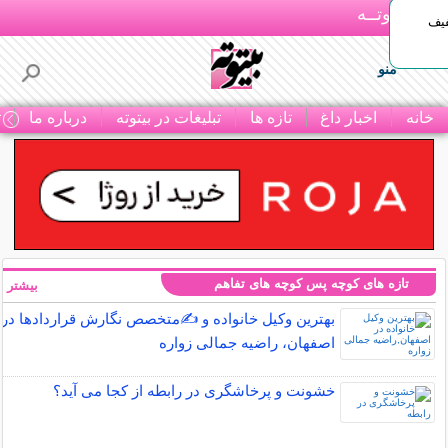
بـیتوتــه
د◀تا 50% تخفیف
منو
خانه
اخبار داغ
تازه ها
تبلیغات در بیتوته
درباره ما
ت
تازه های کوچه پس کوچه های تفاهم
بیشتر »
بهترین وکیل خانواده و ✍️متخصص نگارش قراردادها در
اصفهان، راضیه جمالی زواره
خشونت و پرخاشگری در رابطه از کجا می آید؟