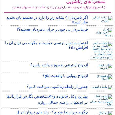
منتخب های زناشویی
(دانستنیهای ازدواج، نامزدی، عقد، بارداری و زایمان، سالمندی، دانستنیهای جنسی)
سایر مطالب زناشویی
اگر نامزدتان 4 نشانه زیر را دارد در تصمیم تان تجدید
نظر کنید!!
فرمانبردار بی چون و چرای نامزدتان هستید؟!
اعتماد به نفس جنسی چیست و چگونه می توان آن را
افزایش داد؟
ازدواج اینترنتی صحیح میباشد یاخیر؟
ازدواج رویایی یا واقعیت تلخ؟
چطور از رابطه زناشویی مراقبت کنیم؟
بهترین وکیل خانواده و ✍️متخصص نگارش قراردادها
در اصفهان، راضیه جمالی زواره
چگونه دیر ارضا شویم؟ - راه های درمان انزال