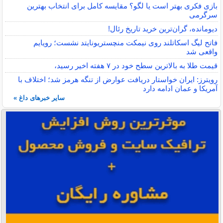
بازی فکری بهتر است یا لگو؟ مقایسه کامل برای انتخاب بهترین
سرگرمی
دیومانده، گران‌ترین خرید تاریخ رئال!
فاتح لیگ اسکاتلند روی نیمکت منچستریونایتد نشست؛ رویایم
واقعی شد
قیمت طلا به بالاترین سطح خود در ۷ هفته اخیر رسید،
رویترز: ایران خواستار دریافت عوارض از تنگه هرمز شد؛ اختلاف با
آمریکا و عمان ادامه دارد
سایر خبرهای داغ »