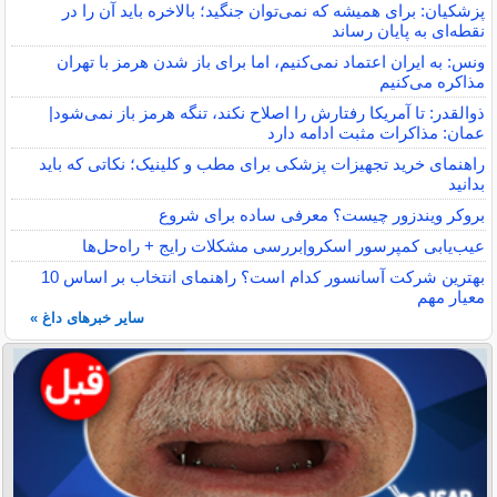
پزشکیان: برای همیشه که نمی‌توان جنگید؛ بالاخره باید آن را در
نقطه‌ای به پایان رساند
ونس: به ایران اعتماد نمی‌کنیم، اما برای باز شدن هرمز با تهران
مذاکره می‌کنیم
ذوالقدر: تا آمریکا رفتارش را اصلاح نکند، تنگه هرمز باز نمی‌شود|
عمان: مذاکرات مثبت ادامه دارد
راهنمای خرید تجهیزات پزشکی برای مطب و کلینیک؛ نکاتی که باید
بدانید
بروکر ویندزور چیست؟ معرفی ساده برای شروع
عیب‌یابی کمپرسور اسکرو|بررسی مشکلات رایج + راه‌حل‌ها
بهترین شرکت آسانسور کدام است؟ راهنمای انتخاب بر اساس 10
معیار مهم
سایر خبرهای داغ »