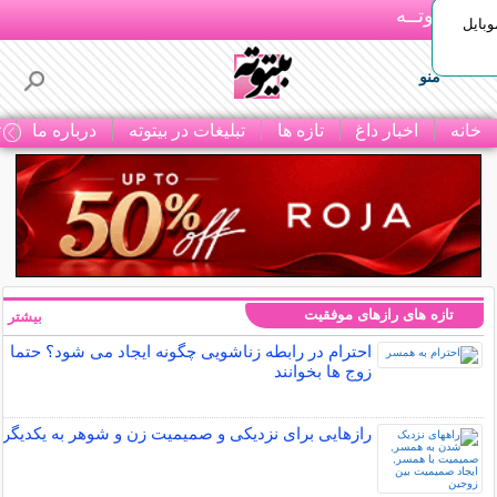
بـیتوتــه
وبایل
منو
خانه
اخبار داغ
تازه ها
تبلیغات در بیتوته
درباره ما
ت
تازه های رازهای موفقیت
بیشتر »
احترام در رابطه زناشویی چگونه ایجاد می شود؟ حتما
زوج ها بخوانند
رازهایی برای نزدیکی و صمیمیت زن و شوهر به یکدیگر