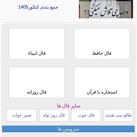
جمع بندی کنکور1405
فال حافظ
فال انبیاء
استخاره با قرآن
فال روزانه
سایر فال ها
طالع بینی هندی
فال چوب
فال روز تولد
تعبیر خواب
سرویس ها