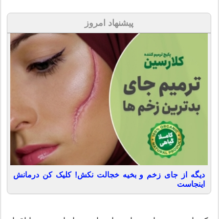
پیشنهاد امروز
دیگه از جای زخم و بخیه خجالت نکش! کلیک کن درمانش
اینجاست