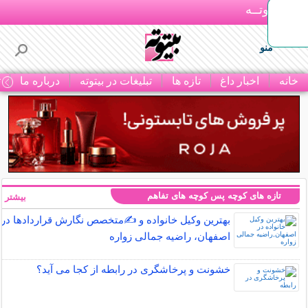
بـیتوتــه
منو
خانه
اخبار داغ
تازه ها
تبلیغات در بیتوته
درباره ما
ت
تازه های کوچه پس کوچه های تفاهم
بیشتر »
بهترین وکیل خانواده و ✍️متخصص نگارش قراردادها در
اصفهان، راضیه جمالی زواره
خشونت و پرخاشگری در رابطه از کجا می آید؟