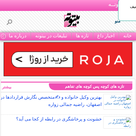
بـیتوتــه
د◀تا 50% تخفیف
منو
خانه
اخبار داغ
تازه ها
تبلیغات در بیتوته
درباره ما
ت
تازه های کوچه پس کوچه های تفاهم
بیشتر »
بهترین وکیل خانواده و ✍️متخصص نگارش قراردادها در
اصفهان، راضیه جمالی زواره
خشونت و پرخاشگری در رابطه از کجا می آید؟