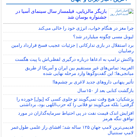
بازیگر مالزیایی، فیلمساز سال سینمای آسیا در
جشنواره بوسان شد
چرا مغز در هنگام خواب، انرژی خود را خالی می‌کند
لیونل مسی چگونه میلیاردر شد؟
برد استقلال در بازی تدارکاتی | جزئیات عجیب فسخ قرارداد رامین
رضاییان
واکنش ترامپ به ادعاها درباره درگیری لفظی‌اش با پیت هگست
العربیه: تماس‌های غیر مستقیم بین ایران و آمریکا از طریق
میانجی‌ها؛ این گفت‌و‌گو‌ها وارد مرحله نهایی شده
تأثیر پنهانی داروهای جدید لاغری بر چشم‌ها!
بازگشت کتابی بعد از ۱۵۰سال
پزشکیان: هیچ وقت نمی‌گویند تو جلوی کسی که [پول] خورده را
گرفتی؛ بلکه می‌گویند تو فلانی را که حزب‌اللهی بود، برداشتی
افزایش اندک قیمت نفت در پی احتیاط سرمایه‌گذاران در مورد
توافق تنگه هرمز
قدیمی‌ترین لامپ جهان ۱۲۵ ساله شد؛ افشای راز علمی طول‌عمر
لامپ سنتنیال