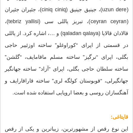
(uzun dere)، جینیق جینیق (ciniq ciniq)، جئیران جئیران
(ceyran ceyran)، تبریز یاللی سی (tebriz yallisi)،
قالادان قالایا (qaladan qalaya) و …، اشاره کرد. از یاللی
در قسمتی از اپرای “کوراوغلو” ساخته اوزئییر حاجی
بگلی، اپرای “نرگیز” ساخته مسلم ماقامایف، “گلشن”
ساخته سلطان حاجی بگلی، اپرای “آزاد” ساخته جهانگیر
جهانگیرلی، “قوبوستان کولگه لری” ساخته قاراقارایف و
آهنگسازان روسی و بعضا اروپایی استفاده شده است.
قایتاغی:
این نوع رقص از مشهورترین، زیباترین و یکی از رقص