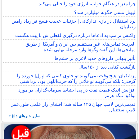
چرا مغز در هنگام خواب، انرژی خود را خالی می‌کند
لیونل مسی چگونه میلیاردر شد؟
برد استقلال در بازی تدارکاتی | جزئیات عجیب فسخ قرارداد رامین
رضاییان
واکنش ترامپ به ادعاها درباره درگیری لفظی‌اش با پیت هگست
العربیه: تماس‌های غیر مستقیم بین ایران و آمریکا از طریق
میانجی‌ها؛ این گفت‌و‌گو‌ها وارد مرحله نهایی شده
تأثیر پنهانی داروهای جدید لاغری بر چشم‌ها!
بازگشت کتابی بعد از ۱۵۰سال
پزشکیان: هیچ وقت نمی‌گویند تو جلوی کسی که [پول] خورده را
گرفتی؛ بلکه می‌گویند تو فلانی را که حزب‌اللهی بود، برداشتی
افزایش اندک قیمت نفت در پی احتیاط سرمایه‌گذاران در مورد
توافق تنگه هرمز
قدیمی‌ترین لامپ جهان ۱۲۵ ساله شد؛ افشای راز علمی طول‌عمر
لامپ سنتنیال
سایر خبرهای داغ »