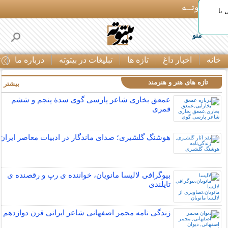
بـیتوتــه
با
منو
خانه
اخبار داغ
تازه ها
تبلیغات در بیتوته
درباره ما
ت
تازه های هنر و هنرمند
بیشتر »
عمعق بخاری شاعر پارسی گوی سدهٔ پنجم و ششم
قمری
هوشنگ گلشیری؛ صدای ماندگار در ادبیات معاصر ایران
بیوگرافی لالیسا مانویان، خواننده ی رپ و رقصنده ی
تایلندی
زندگی نامه مجمر اصفهانی شاعر ایرانی قرن دوازدهم