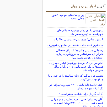
آخرین
اخبار ایران و جهان
این پیامک های سهمیه کنکور
جعلی است
پیش‌بینی دقیق زمان برخورد طوفان‌های
خورشیدی به زمین ممکن شد
کریدور میانی؛ مهم‌ترین خبر پنهان مذاکرات
جدیدترین فیلم مانی حقیقی در جشنواره نیویورک
رسوایی جدید در هالیوود؛ اعتراف جنجالی
کارگردان سرشناس به دروغ‌گویی درباره
استفاده از هوش مصنوعی!
تمام مردانی که در صف پوشیدن لباس جیمز باند
هستند/ بازیگر جدید مأمور ۰۰۷ تا پایان سال
معرفی خواهد شد
تعقیب دو زورگیر که زنان سالمند را در خودرو با
چاقو تهدید می‌کردند
افشای اطلاعات بانکی ۱۲۰۰ شهروند تهرانی در
یک غرفه میوه و تره‌بار
آیا آب گازدار برای دندان‌ها مضر است؟
آقای رضاییان؛ حتی با درخشش در جام جهانی
قیمت شما ۴۸٬۰۰۰٬۰۰۰٬۰۰۰ تومان است نه
۲۵۰٬۰۰۰٬۰۰۰٬۰۰۰