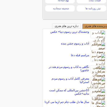
قیمت تبلت
نهج البلاغه
تیتر روزنامه ها
صحیفه سجادیه
پـربیننده های هنری
تـازه ترین های هنری
وحشتناک ترین رسوم دنیا+ عکس
آداب و رسوم جشن سده
مراسم قبله دعا
نگاهی به آداب و رسوم مردم هند در
عاشورا
معرفی کامل آداب و رسوم مردم
استرالیا
10جشن بین‌المللی که ممکن است
ندانید+عکس
سال ها دل طلب جام جم ازما می کرد!