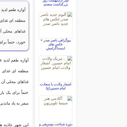
اول اردیبهشت روز
بزرگداشت سعدی
آوازه طعم لذیذ
منطقه ای غذای 
غذاهای محلی آ
بيوگرافی ناصر صدر +
خورد، حتماً برا
عکس های
اینستاگرامش
آوازه طعم لذیذ 
منطقه ای غذای ل
غذاهای محلی آن م
اشعار ولادت با سعادت
امام حسین(ع)
حتماً برای یک با
سفر به یاد ماندنی
دوره شناخت موسیقی و
این شهر جاذبه ها