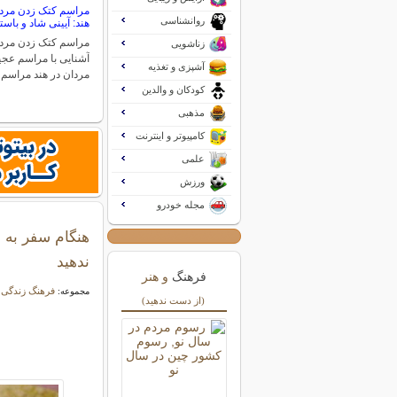
مراسم کتک زدن مردا
روانشناسی
هند: آیینی شاد و باست
مراسم کتک زدن مردا
زناشویی
آشنایی با مراسم عج
آشپزی و تغذیه
مردان در هند مراسم
کودکان و والدین
مذهبی
کامپیوتر و اینترنت
علمی
ورزش
مجله خودرو
هنگام سفر به
ندهید
فرهنگ
و هنر
فرهنگ زندگی
مجموعه:
(از دست ندهید)