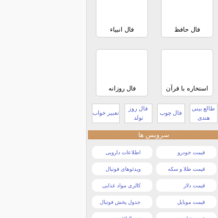
فال حافظ
فال انبیاء
استخاره با قرآن
فال روزانه
طالع بینی
فال روز
فال چوب
تعبیر خواب
هندی
تولد
سرویس ها
قیمت خودرو
اطلاعات دارویی
قیمت طلا و سکه
ویدئوهای فوتبال
قیمت دلار
کالری مواد غذایی
قیمت موبایل
جدول پخش فوتبال