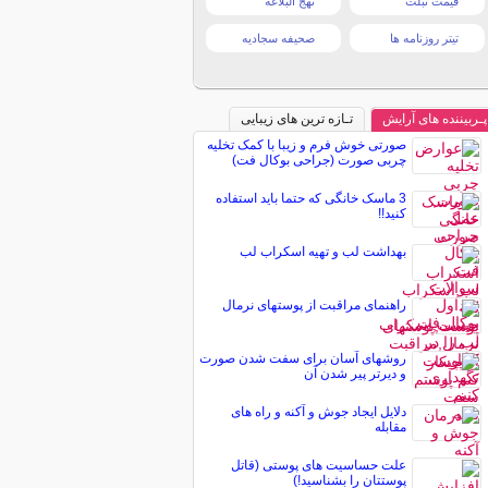
قیمت تبلت
نهج البلاغه
تیتر روزنامه ها
صحیفه سجادیه
پـربیننده های آرایش
تـازه ترین های زیبایی
صورتی خوش فرم و زیبا با کمک تخلیه
چربی صورت (جراحی بوکال فت)
3 ماسک خانگی که حتما باید استفاده
کنید!!
بهداشت لب و تهیه اسکراب لب
راهنمای مراقبت از پوستهای نرمال
روشهای آسان برای سفت شدن صورت
و دیرتر پیر شدن آن
دلایل ایجاد جوش و آکنه و راه های
مقابله
علت حساسیت های پوستی (قاتل
پوستتان را بشناسید!)