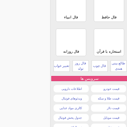
فال حافظ
فال انبیاء
استخاره با قرآن
فال روزانه
طالع بینی
فال روز
فال چوب
تعبیر خواب
هندی
تولد
سرویس ها
قیمت خودرو
اطلاعات دارویی
قیمت طلا و سکه
ویدئوهای فوتبال
قیمت دلار
کالری مواد غذایی
قیمت موبایل
جدول پخش فوتبال