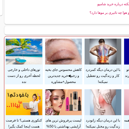
 هوا چه تاثیری بر موها دارد؟
و
با این درمان دیگه کمردرد
کاهش محسوس جای بخیه
تورهای داخلی و خارجی
ند
کار و زندگیت رو تعطیل
و زخم◀خرید جدیدترین
لحظه آخری رو از دست
نمیکنه!
محصول+مشاوره
نده
همه
با این درمان دیگه زانودرد
لیست پرفروش ترین های
کنکوری هستی؟ تا فرصت
زندگیت رو مختل نمیکنه!
آرایشی بهداشتی با 50%
هست اینجا کمک بگیر!