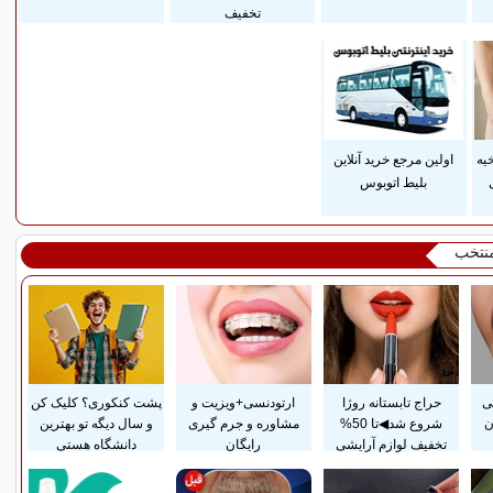
تخفیف
یه
اولین مرجع خرید آنلاین
بلیط اتوبوس
منتخب
سی
حراج تابستانه روژا
ارتودنسی+ویزیت و
پشت کنکوری؟ کلیک کن
ن
شروع شد◀تا 50%
مشاوره و جرم گیری
و سال دیگه تو بهترین
تخفیف لوازم آرایشی
رایگان
دانشگاه هستی