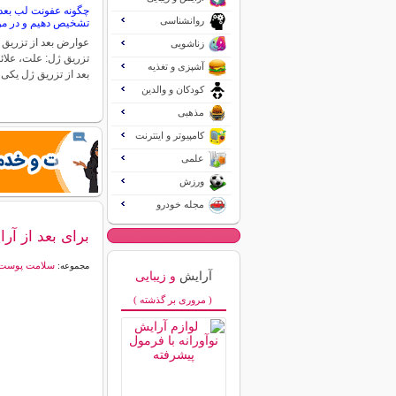
چگونه عفونت لب بعد 
روانشناسی
تشخیص دهیم و در مور
عوارض بعد از تزریق 
زناشویی
تزریق ژل: علت، علائ
آشپزی و تغذیه
بعد از تزریق ژل یکی
کودکان و والدین
مذهبی
کامپیوتر و اینترنت
علمی
ورزش
مجله خودرو
برای بعد از آر
سلامت پوست
مجموعه:
آرایش
و زیبایی
( مروری بر گذشته )