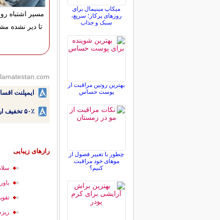
میکاپ مینیمال برای
مسیر اشتباه رو ا
روزهای پرکار؛ سریع،
سبک و جذاب
تا دیر نشده مشا
lamatestan.com
بهترین روتین مراقبت از
پوست حساس
ایمپلنت اقسا
۵۰٪ تخفیف ارتودنسی دندان اقساطی بدون نیاز به چک یا سفته!
رازهای زیبایی
چطور با تغییر فصول از
موهای خود مراقبت
کنیم؟
سلام
باور
تقوی
ریزش