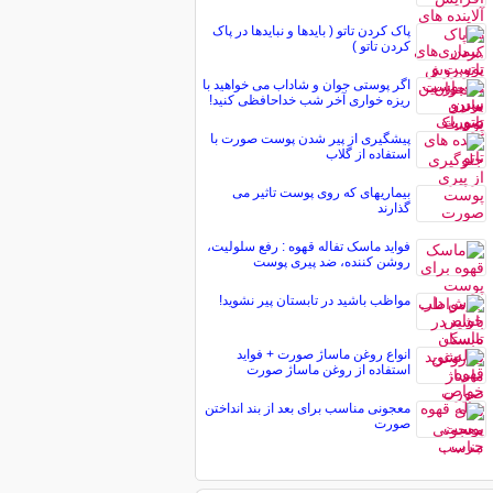
پاک کردن تاتو ( بایدها و نبایدها در پاک
کردن تاتو )
اگر پوستی جوان و شاداب می خواهید با
ریزه خواری آخر شب خداحافظی کنید!
پیشگیری از پیر شدن پوست صورت با
استفاده از گلاب
بیماریهای که روی پوست تاثیر می
گذارند
فواید ماسک تفاله قهوه : رفع سلولیت،
روشن کننده، ضد پیری پوست
مواظب باشید در تابستان پیر نشوید!
انواع روغن ماساژ صورت + فواید
استفاده از روغن ماساژ صورت
معجونی مناسب برای بعد از بند انداختن
صورت