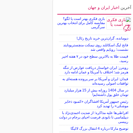
آخرین
اخبار ایران و جهان
بازی فکری بهتر است یا لگو؟
مقایسه کامل برای انتخاب بهترین
سرگرمی
دیومانده، گران‌ترین خرید تاریخ رئال!
فاتح لیگ اسکاتلند روی نیمکت منچستریونایتد
نشست؛ رویایم واقعی شد
قیمت طلا به بالاترین سطح خود در ۷ هفته اخیر
رسید،
رویترز: ایران خواستار دریافت عوارض از تنگه
هرمز شد؛ اختلاف با آمریکا و عمان ادامه دارد
فیدان: ایران و آمریکا بر سر پرونده هسته‌ای به
توافقات اصولی رسیده‌اند
در سال 1404 روزانه بیش از 15 هزار میلیارد
تومان خلق پول داشته‌ایم!
رئیس جمهور آمریکا افشاگران «کمبود ذخایر
موشکی» را تهدید کرد
افراطی‌ها علیه مذاکره؛ از ضدیت احمدی‌نژاد با
دیپلماسی تا نابودی فرصت احیای برجام در دولت
رییسی
توضیح مارکا درباره 4 انتقال بزرگ لالیگا