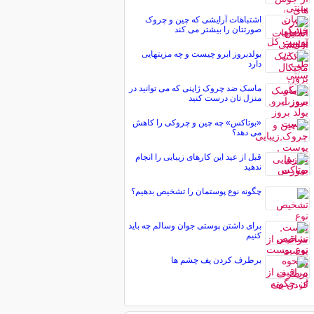
اشتباهات آرایشی که چین و چروک
صورتتان را بیشتر می کند
بولدبروز ابرو چیست و چه مزیتهایی
دارد
ماسک ضد چروک ژاپنی که می توانید در
منزل تان درست کنید
«بوتاکس» چه چین و چروکی را کاهش
می دهد؟
قبل از عید این کارهای زیبایی را انجام
ندهید
چگونه نوع پوستمان را تشخیص بدهیم؟
برای داشتن پوستی جوان وسالم چه باید
كنیم
برطرف کردن پف چشم ها