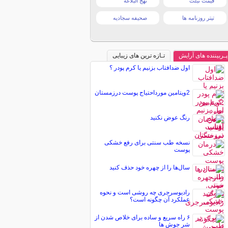
قیمت تبلت
نهج البلاغه
تیتر روزنامه ها
صحیفه سجادیه
پـربیننده های آرایش
تـازه ترین های زیبایی
اول ضدافتاب بزنیم یا کرم پودر ؟
2ویتامین مورداحتیاج پوست درزمستان
رنگ عوض نکنید
نسخه طب سنتی برای رفع خشکی
پوست
سال‌ها را از چهره خود حذف کنید
رادیوسرجری چه روشی است و نحوه
عملکرد آن چگونه است؟
۶ راه سریع و ساده برای خلاص شدن از
شر جوش ها