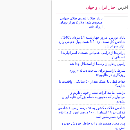
آخرین
اخبار ایران و جهان
بازار طلا با لیدری طلای جهانی
صعودی شد | دلار 2 هزار تومان
ارزان شد
پایان بورس امروز چهارشنبه 14 مرداد 1405 /
شاخص کل سقف زد؛ 6.2 همت پول حقیقی وارد
بازار سهام شد
ایرانی‌ها از ترامپ عصبانی هستند، اسرائیلی‌ها
عصبانی‌تر
رامین رضاییان رسما از استقلال جدا شد
شرط تارانتینو برای ساخت دنباله «روزی
روزگاری در هالیوود»
خداحافظی با عینک بعد از ۵۰ سالگی؛ واقعیت یا
شایعه؟
ترامپ: ما مذاکرات بسیار خوبی داریم و
امیدواریم که مجبور به حمله بزرگی علیه ایران
نشویم
شاخص فلاکت کشور به ۹۶ درصد رسید / شاخص
فلاکت در ۱۹ استان از ۱۰۰ درصد عبور کرد؛ ایلام
دوباره صدرنشین شد
مرد معتاد همسرش را به خاطر فروش خودرو
آتش زد