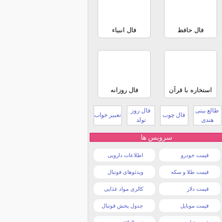
فال حافظ
فال انبیاء
استخاره با قرآن
فال روزانه
طالع بینی
فال روز
فال چوب
تعبیر خواب
هندی
تولد
سرویس ها
قیمت خودرو
اطلاعات دارویی
قیمت طلا و سکه
ویدئوهای فوتبال
قیمت دلار
کالری مواد غذایی
قیمت موبایل
جدول پخش فوتبال