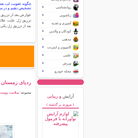
چگونه عفونت لب بعد 
روانشناسی
تشخیص دهیم و در مور
عوارض بعد از تزریق 
زناشویی
تزریق ژل: علت، علائ
آشپزی و تغذیه
بعد از تزریق ژل یکی
کودکان و والدین
مذهبی
کامپیوتر و اینترنت
علمی
ورزش
مجله خودرو
ردپای زمستان ر
سلامت پوست
مجموعه:
آرایش
و زیبایی
( مروری بر گذشته )