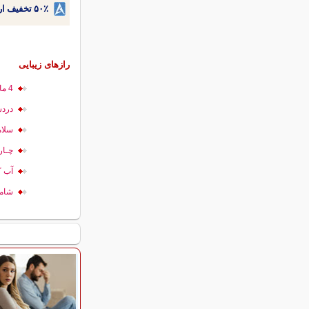
۵۰٪ تخفیف ارتودنسی دندان اقساطی بدون نیاز به چک یا سفته!
رازهای زیبایی
4 ماده غذایی دوستدار مو
دردس
سلام
چـار
آب ک
شام