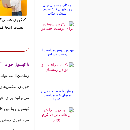
میکاپ مینیمال برای
روزهای پرکار؛ سریع،
سبک و جذاب
کنکوری هستی؟ 
هست اینجا کم
بهترین روتین مراقبت از
پوست حساس
با کپسول جوانی آ
ویتامینE 
چطور با تغییر فصول از
موهای خود مراقبت
کنیم؟
مرباخوری روغن‌زی