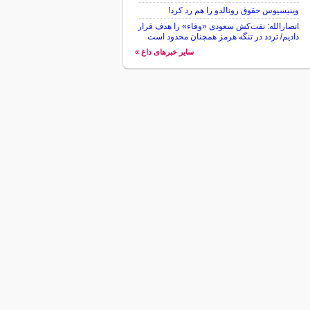
وینیسیوس حقوق رونالدو را هم رد کرد!
انصارالله: نفت‌کش سعودی «وفاء» را هدف قرار
دادیم/ تردد در تنگه هرمز همچنان محدود است
سایر خبرهای داغ »