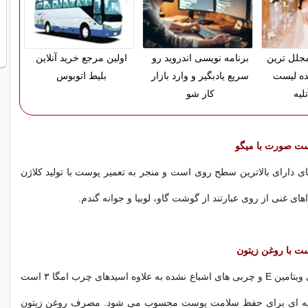
 مجلل ترین
برنامه نویسی اندروید رو
اولین مرجع خرید آنلاین
ده لیست
سریع یادبگیر و وارد بازار
بلیط اتوبوس
لیه
کار شو
ت صورت با میگو
ای دارای بالاترین سطح روی است و منجر به تعمیر پوست با تولید کلاژن
ای غنی از روی عبارتند از گوشت گاو، لوبیا و جوانه گندم.
 با روغن زیتون
روغن زیتون حاوی ویتامین E و چربی های اشباع نشده به علاوه اسیدهای چرب امگا ۳ است
غذیه ای برای حفظ سلامت پوست محسوب می شود. مصرف روغن زیتون