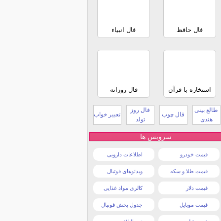
فال حافظ
فال انبیاء
استخاره با قرآن
فال روزانه
طالع بینی
فال روز
فال چوب
تعبیر خواب
هندی
تولد
سرویس ها
قیمت خودرو
اطلاعات دارویی
قیمت طلا و سکه
ویدئوهای فوتبال
قیمت دلار
کالری مواد غذایی
قیمت موبایل
جدول پخش فوتبال