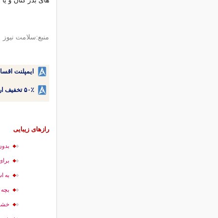
های بذر کتان و یا گردو برای رس
منبع:‌سلامت نیوز
ایمپلنت اقسا
۵۰٪ تخفیف ارتودنسی دندان اقساطی بدون نیاز به چک یا سفته!
رازهای زیبایی
بدون
برای
به ا
بچه 
خشکی