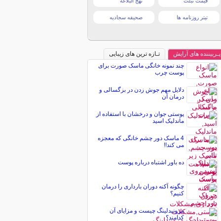
قیمت تبلت
نهج البلاغه
تیتر روزنامه ها
صحیفه سجادیه
پـربیننده های آرایش
تـازه ترین های زیبایی
چند نمونه خانگی ماسک صورت برای
پوست چرب
دلایل مهم جوش زدن در بزگسالی و
درمان آن
پوستی جوان و درخشان با استفاده از
ماندلیک اسید
4 ماسک دور چشم خانگی که معجزه
می کند!!
ده باور اشتباه درباره پوست
چگونه آکنه دوران بارداری را درمان
کنیم؟
مزونیدلینگ چیست و مزایای آن
کدامند؟