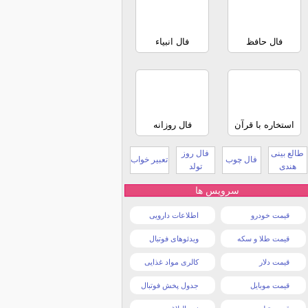
فال حافظ
فال انبیاء
استخاره با قرآن
فال روزانه
طالع بینی
فال روز
فال چوب
تعبیر خواب
هندی
تولد
سرویس ها
قیمت خودرو
اطلاعات دارویی
قیمت طلا و سکه
ویدئوهای فوتبال
قیمت دلار
کالری مواد غذایی
قیمت موبایل
جدول پخش فوتبال