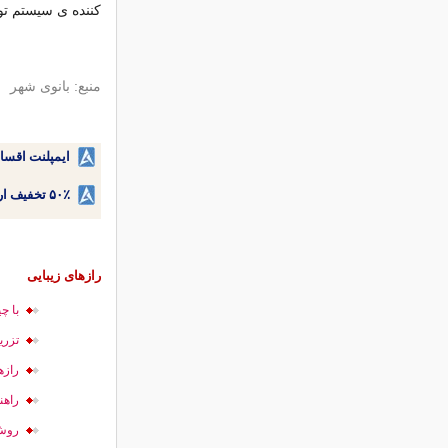
کننده ی سیستم تو
منبع: بانوی شهر
ایمپلنت اقسا
۵۰٪ تخفیف ارتودنسی دندان اقساطی بدون نیاز به چک یا سفته!
رازهای زیبایی
با چ
تزری
رازه
راهن
روش‌