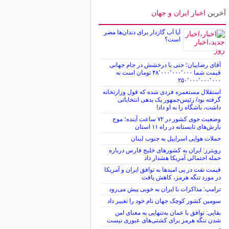
آخرین
اخبار ایران و جهان
آیا آب گازدار برای دندان‌ها مضر
است؟
آقای رضاییان؛ حتی با درخشش در جام جهانی
قیمت شما ۴۸٬۰۰۰٬۰۰۰٬۰۰۰ تومان است نه
۲۵۰٬۰۰۰٬۰۰۰٬۰۰۰
استقلال مستعمره فردی شده که قول وزارتخانه
گرفته بود/ رئیس‌جمهور یک بدهی انتخاباتی
داشت، باشگاه را به او داد!
وضعیت جوی کشور در ۷۲ ساعت آینده؛ موج
بارش‌های تابستانه در راه ۱۱ استان
حملات هوایی اسراییل به جنوب لبنان
رویترز: ایران به کشورهای خلیج فارس درباره
حمله احتمالی آمریکا هشدار داد
قیمت نفت در پی امیدها به توافق ایران و آمریکا
در مورد تنگه هرمز، کاهش یافت
ترامپ: مذاکرات با ایران به خوبی پیش می‌رود
سومین کشور کوچک جهان نام خود را تغییر داد
بقایی: توافق با عمان به‌تنهایی به معنای امن
شدن تنگه هرمز برای کشتی‌های عبوری نیست