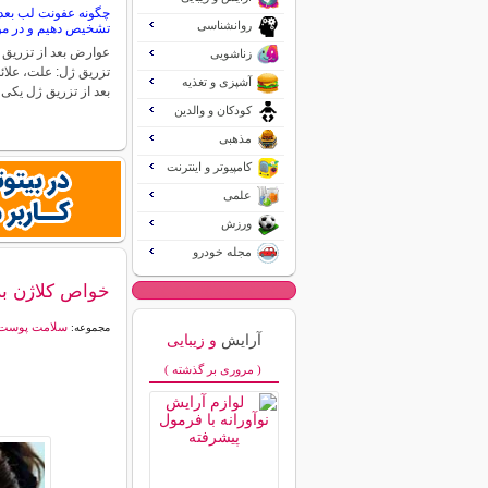
چگونه عفونت لب بعد 
روانشناسی
تشخیص دهیم و در مور
عوارض بعد از تزریق 
زناشویی
تزریق ژل: علت، علائ
آشپزی و تغذیه
بعد از تزریق ژل یکی
کودکان و والدین
مذهبی
کامپیوتر و اینترنت
علمی
ورزش
مجله خودرو
خواص کلاژن ب
سلامت پوست
مجموعه:
آرایش
و زیبایی
( مروری بر گذشته )