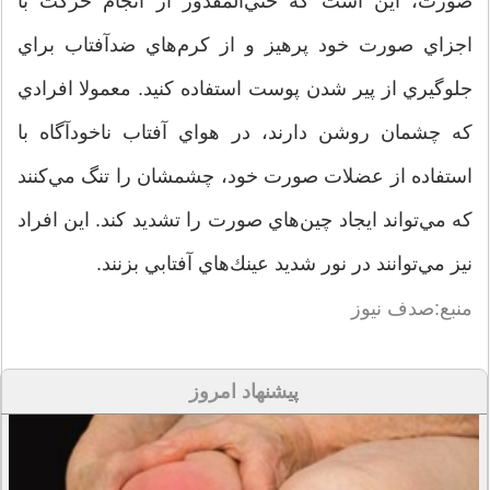
صورت، اين است كه حتي‌المقدور از انجام حركت با
اجزاي صورت خود پرهيز و از كرم‌هاي ضدآفتاب براي
جلوگيري از پير شدن پوست استفاده كنيد. معمولا افرادي
كه چشمان روشن دارند، در هواي آفتاب ناخودآگاه با
استفاده از عضلات صورت خود، چشمشان را تنگ مي‌كنند
كه مي‌تواند ايجاد چين‌هاي صورت را تشديد كند. اين افراد
نيز مي‌توانند در نور شديد عينك‌هاي آفتابي بزنند.
منبع:صدف نیوز
پیشنهاد امروز