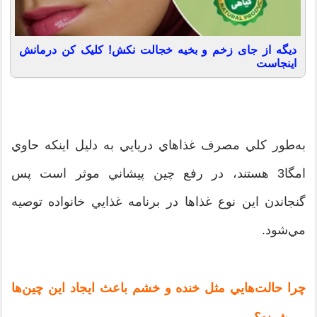
دیگه از جای زخم و بخیه خجالت نکش! کلیک کن درمانش
اینجاست
به‌طور كلي مصرف غذاهاي دريايي به دليل اينكه حاوي
امگا3 هستند، در رفع چين پيشاني موثر است پس
گنجاندن اين نوع غذاها در برنامه غذايي خانواده توصيه
مي‌شود.
چرا حالت‌هايي مثل خنده و خشم باعث ايجاد اين چين‌ها