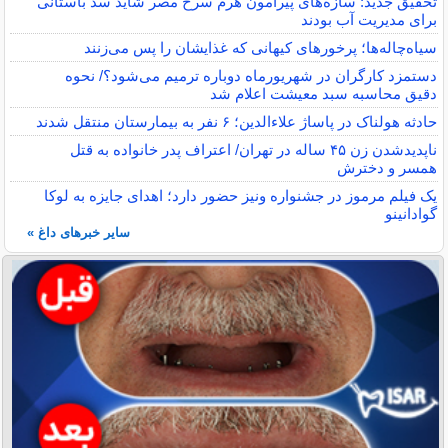
تحقیق جدید: سازه‌های پیرامون هرم سرخ مصر شاید سد باستانی
برای مدیریت آب بودند
سیاه‌چاله‌ها؛ پرخورهای کیهانی که غذایشان را پس می‌زنند
دستمزد کارگران در شهریورماه دوباره ترمیم می‌شود؟/ نحوه
دقیق محاسبه سبد معیشت اعلام شد
حادثه هولناک در پاساژ علاءالدین؛ ۶ نفر به بیمارستان منتقل شدند
ناپدیدشدن زن ۴۵ ساله در تهران/ اعتراف پدر خانواده به قتل
همسر و دخترش
یک فیلم مرموز در جشنواره ونیز حضور دارد؛ اهدای جایزه به لوکا
گوادانینو
سایر خبرهای داغ »