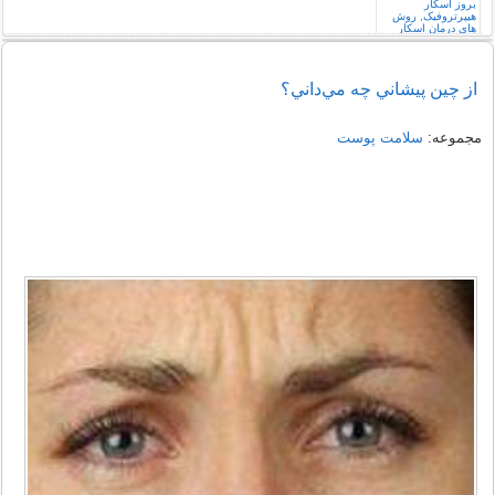
از چين پيشاني چه مي‌داني؟
مجموعه:
سلامت پوست