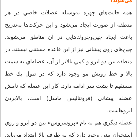
مي‌شوند؟
همه حالت‌هاي چهره به‌وسيله عضلات خاصي در هر
منطقه از صورت ايجاد مي‌شود و اين حركت‌ها به‌تدريج
باعث ايجاد چين‌وچروك‌هايي در آن مناطق مي‌شوند.
چين‌هاي روي پيشاني نيز از اين قاعده مستثني نيستند. در
منطقه بين دو ابرو و كمي بالاتر از آن، عضله‌اي به سمت
بالا و خط رويش مو وجود دارد كه در طول يك خط
مستقيم تا پشت سر ادامه دارد. كار اين عضله كه نامش
عضله پيشاني (فرونتاليس ماسل) است، بالابردن
ابروهاست.
عضله ديگري هم به نام «پروسروس» بين دو ابرو و روي
استخوان بيني وجود دارد كه به طرف بالا امتداد مي‌يابد.