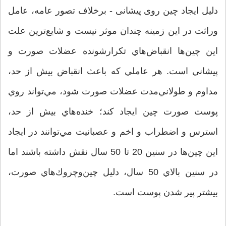
دلیل ایجاد چین روی پیشانی - برخلاف تصور عامه، عامل
وراثت در اين زمينه چندان موثر نيست و شايع‌ترين علت
اين چين‌ها انقباض‌هاي تكرارشونده عضلات صورت و
پيشاني است. هر عاملي كه باعث انقباض بيش از حد،
مداوم و طولاني‌مدت عضلات صورت شود، مي‌تواند روي
پوست صورت چين ايجاد كند؛ خنده‌هاي بيش از حد،
استرس و اضطراب و اخم و عصبانيت مي‌توانند در ايجاد
اين چين‌ها در سنين 20 تا 50 سال نقش داشته باشند اما
در سنين بالاي 50 سال، دليل چين‌وچروك‌هاي صورت،
بيشتر پير شدن پوست است.