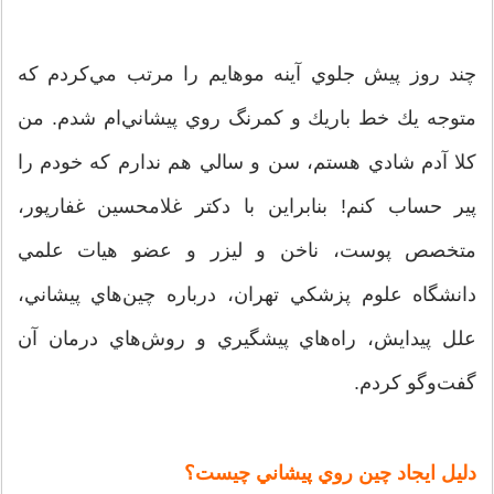
چند روز پيش جلوي آينه موهايم را مرتب مي‌كردم كه
متوجه يك خط باريك و كمرنگ روي پيشاني‌ام شدم. من
كلا آدم شادي هستم، سن و سالي هم ندارم كه خودم را
پير حساب كنم! بنابراين با دكتر غلامحسين غفارپور،
متخصص پوست، ناخن و ليزر و عضو هيات علمي
دانشگاه علوم پزشكي تهران، درباره چين‌هاي پيشاني،
علل پيدايش، راه‌هاي پيشگيري و روش‌هاي درمان آن
گفت‌وگو كردم.
دليل ايجاد چين‌ روي پيشاني چيست؟