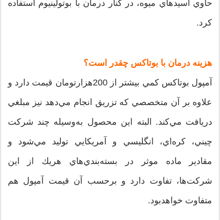
حاوي اسيدهاي ميوه، در كنار درمان با بوتولينيوم استفاده
كرد.
هزينه درمان با بوتاكس چقدر است؟
آمپول بوتاكس كمي بيشتر از 200هزارتومان قيمت دارد و
علاوه بر آن متخصصي كه تزريق انجام مي‌دهد نيز مبلغي
دريافت مي‌كند. البته اين محصول به‌وسيله چند شركت
چيني، كره‌اي، انگليسي و آمريكايي توليد مي‌شود و
مقادير ماده موثر در بسته‌بندي‌هاي هريك از اين
شركت‌ها، تفاوت دارد و برحسب آن قيمت آمپول هم
متفاوت خواهدبود.