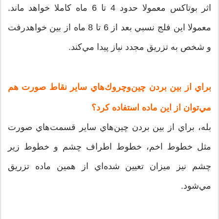
اثر بوتاکس معمولا حدود 4 تا 6 ماه كاملا خواهد ماند.
معمولا اين فلج نسبي بعد از 6 تا 8 ماه از بين خواهدرفت
و شخص به تزريق مجدد نياز پيدا مي‌كند.
براي از بين بردن چين‌وچروك‌هاي ساير نقاط صورت هم
مي‌توان از اين ماده استفاده كرد؟
بله، براي از بين بردن چين‌هاي ساير قسمت‌هاي صورت
مثل خطوط اخم، خطوط اطراف چشم و خطوط زير
چشم نيز ميزان تعيين شده‌اي از همين ماده تزريق
مي‌شود.