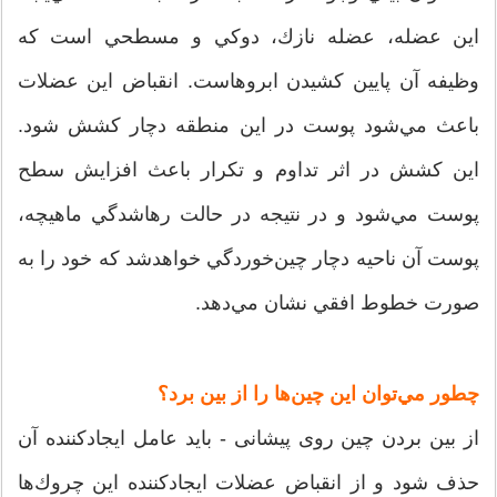
اين عضله، عضله نازك، دوكي و مسطحي است كه
وظيفه آن پايين كشيدن ابروهاست. انقباض اين عضلات
باعث مي‌شود پوست در اين منطقه دچار كشش شود.
اين كشش در اثر تداوم و تكرار باعث افزايش سطح
پوست مي‌شود و در نتيجه در حالت رهاشدگي ماهيچه،
پوست آن ناحيه دچار چين‌خوردگي خواهدشد كه خود را به
صورت خطوط افقي نشان مي‌دهد.
چطور مي‌توان اين چين‌ها را از بين برد؟
از بین بردن چین روی پیشانی - بايد عامل ايجاد‌كننده آن
حذف شود و از انقباض عضلات ايجاد‌كننده اين چروك‌ها