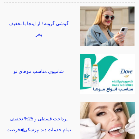
گوشی گرونه؟ از اینجا با تخغیف
بخر
شامپوی مناسب موهای تو
پرداخت قسطی و 25% تخفیف
تمام خدمات دندانپزشکی◀فرصت