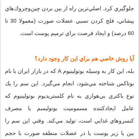
جلوگيري كرد. اصلي‌ترين راه از بين بردن چين‌وچروك‌هاي
پيشاني، فلج كردن نسبي عضلات صورت (معمولا 30 تا
60 درصد) و ايجاد فرصت براي ترميم پوست است.
آيا روش خاصي هم براي اين كار وجود دارد؟
بله، اين كار به وسيله بوتولينيوم A كه در بازار ايران با نام
بوتاكس شناخته مي‌شود، انجام مي‌گيرد. اين سم را يك
نوع باكتري بي‌هوازي به نام كلستريديوم بوتولينيوم كه
عامل ايجاد‌كننده مسموميت بوتوليسم با مصرف
كنسروهاي غذايي است، توليد مي‌كند. وقتي اين سم را
بين يا زير پوست يا در عضلات منطقه صورت با حجم