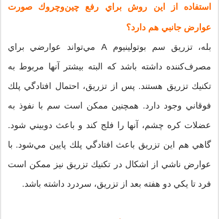
استفاده از اين روش براي رفع چين‌وچروك صورت
عوارض جانبي هم دارد؟
بله، تزريق سم بوتولينيوم A مي‌تواند عوارضي براي
مصرف‌كننده داشته باشد كه البته بيشتر آنها مربوط به
تكنيك تزريق هستند. پس از تزريق، احتمال افتادگي پلك
فوقاني وجود دارد. همچنين ممكن است سم با نفوذ به
عضلات كره چشم، آنها را فلج كند و باعث دوبيني شود.
گاهي هم اين تزريق باعث افتادگي پلك پايين مي‌شود. با
عوارض ناشي از اشكال در تكنيك تزريق نيز ممكن است
فرد تا يكي دو هفته بعد از تزريق، سردرد داشته باشد.