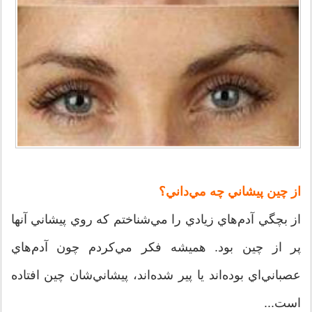
از چين پيشاني چه مي‌داني؟
از بچگي آدم‌هاي زيادي را مي‌شناختم كه روي پيشاني آنها
پر از چين بود. هميشه فكر مي‌كردم چون آدم‌هاي
عصباني‌اي بوده‌اند يا پير شده‌اند، پيشاني‌شان چين افتاده
است...