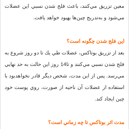
معين تزريق مي‌‌كنند، باعث فلج شدن نسبي اين عضلات
مي‌شود و به‌تدريج چين‌ها بهبود خواهد يافت.
اين فلج شدن چگونه است؟
بعد از تزريق بوتاکس، عضلات طي يك تا دو روز شروع به
فلج شدن نسبي مي‌كنند و تا14 روز اين حالت به حد نهايي
مي‌رسد. پس از اين مدت، شخص ديگر قادر نخواهدبود با
استفاده از عضلات آن ناحيه از صورت، روي پوست خود
چين ايجاد كند.
مدت اثر بوتاكس تا چه زماني است؟