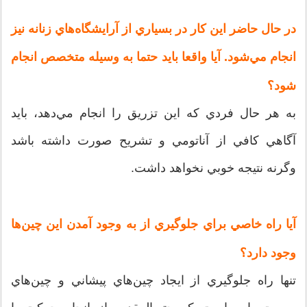
در حال حاضر اين كار در بسياري از آرايشگاه‌هاي زنانه نيز
انجام مي‌شود. آيا واقعا بايد حتما به وسيله متخصص انجام
شود؟
به هر حال فردي كه اين تزريق‌ را انجام مي‌دهد، بايد
آگاهي كافي از آناتومي و تشريح صورت داشته باشد
وگرنه نتيجه خوبي نخواهد داشت.
آيا راه خاصي براي جلوگيري از به وجود آمدن اين چين‌ها
وجود دارد؟
تنها راه جلوگيري از ايجاد چين‌هاي پيشاني و چين‌هاي