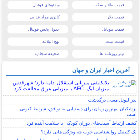
قیمت طلا و سکه
ویدئوهای فوتبال
قیمت دلار
کالری مواد غذایی
قیمت موبایل
جدول پخش فوتبال
قیمت تبلت
نهج البلاغه
تیتر روزنامه ها
صحیفه سجادیه
آخرین اخبار ایران و جهان
بلاتکلیفی میزبانی استقلال ادامه دارد؛ شهرقدس
میزبان لیگ، AFC با میزبانی عراق مخالفت کرد
پدر لیونل مسی درگذشت
پزشکیان: بهترین زمان برای دستیابی به توافق، شرایط کنونی
است
کشف ارتباط آسیب‌های دوران کودکی با سلامت آینده فرد
یک کلینیک روانشناسی خوب چه ویژگی هایی دارد؟