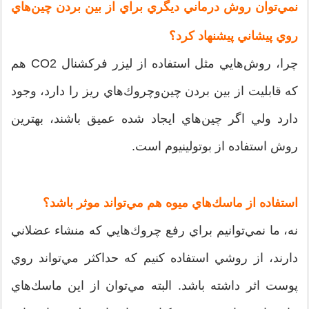
نمي‌توان روش درماني ديگري براي از بين بردن چين‌هاي
روي پيشاني پيشنهاد كرد؟
چرا، روش‌هايي مثل استفاده از ليزر فركشنال CO2 هم
كه قابليت از بين بردن چين‌وچروك‌هاي ريز را دارد، وجود
دارد ولي اگر چين‌هاي ايجاد شده عميق باشند، بهترين
روش استفاده از بوتولينيوم است.
استفاده از ماسك‌هاي ميوه هم مي‌تواند موثر باشد؟
نه، ما نمي‌توانيم براي رفع چروك‌هايي كه منشاء عضلاني
دارند، از روشي استفاده كنيم كه حداكثر مي‌تواند روي
پوست اثر داشته باشد. البته مي‌توان از اين ماسك‌هاي