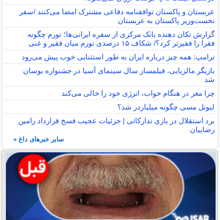
عربستان و پاکستان توافقنامه دفاعی مشترک امضا می‌کنند /سفر
نخست‌وزیر پاکستان به عربستان
گزارش تکان‌ دهنده بانک مرکزی از سفره ایرانی‌ها؛ تورم چگونه
فقرا را فقیرتر کرد؟/ شکاف ۱۵ درصدی تورم میان فقیر و غنی
ترامپ: همه چیز درباره ایران به طور استثنایی خوب پیش می‌رود
بازیگر مالزیایی، فیلمساز سال سینمای آسیا در جشنواره بوسان
شد
چرا مغز در هنگام خواب، انرژی خود را خالی می‌کند
لیونل مسی چگونه میلیاردر شد؟
برد استقلال در بازی تدارکاتی | جزئیات عجیب فسخ قرارداد رامین
رضاییان
سایر خبرهای داغ »