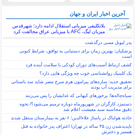
آخرین اخبار ایران و جهان
بلاتکلیفی میزبانی استقلال ادامه دارد؛ شهرقدس
میزبان لیگ، AFC با میزبانی عراق مخالفت کرد
پدر لیونل مسی درگذشت
پزشکیان: بهترین زمان برای دستیابی به توافق، شرایط کنونی
است
کشف ارتباط آسیب‌های دوران کودکی با سلامت آینده فرد
یک کلینیک روانشناسی خوب چه ویژگی هایی دارد؟
تحقیق جدید: سازه‌های پیرامون هرم سرخ مصر شاید سد باستانی
برای مدیریت آب بودند
سیاه‌چاله‌ها؛ پرخورهای کیهانی که غذایشان را پس می‌زنند
دستمزد کارگران در شهریورماه دوباره ترمیم می‌شود؟/ نحوه
دقیق محاسبه سبد معیشت اعلام شد
حادثه هولناک در پاساژ علاءالدین؛ ۶ نفر به بیمارستان منتقل شدند
ناپدیدشدن زن ۴۵ ساله در تهران/ اعتراف پدر خانواده به قتل
همسر و دخترش