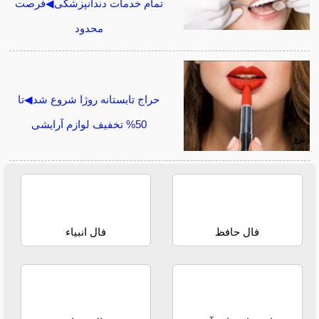
تمام خدمات دندانپزشکی◀فرصت
محدود
حراج تابستانه روژا شروع شد◀تا
50% تخفیف لوازم آرایشی
فال حافظ
فال انبیاء