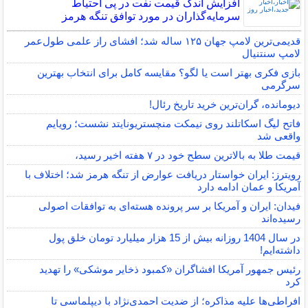
افزایش اندک قیمت نفت در پی احتیاط
سرمایه‌گذاران در مورد توافق تنگه هرمز
قدیمی‌ترین لامپ جهان ۱۲۵ ساله شد؛ افشای راز علمی طول‌عمر
لامپ سنتنیال
بازی فکری بهتر است یا لگو؟ مقایسه کامل برای انتخاب بهترین
سرگرمی
دیومانده، گران‌ترین خرید تاریخ رئال!
فاتح لیگ اسکاتلند روی نیمکت منچستریونایتد نشست؛ رویایم
واقعی شد
قیمت طلا به بالاترین سطح خود در ۷ هفته اخیر رسید،
رویترز: ایران خواستار دریافت عوارض از تنگه هرمز شد؛ اختلاف با
آمریکا و عمان ادامه دارد
فیدان: ایران و آمریکا بر سر پرونده هسته‌ای به توافقات اصولی
رسیده‌اند
در سال 1404 روزانه بیش از 15 هزار میلیارد تومان خلق پول
داشته‌ایم!
رئیس جمهور آمریکا افشاگران «کمبود ذخایر موشکی» را تهدید
کرد
افراطی‌ها علیه مذاکره؛ از ضدیت احمدی‌نژاد با دیپلماسی تا