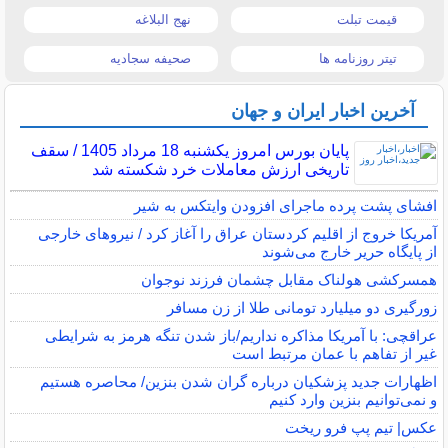
قیمت تبلت
نهج البلاغه
تیتر روزنامه ها
صحیفه سجادیه
آخرین اخبار ایران و جهان
پایان بورس امروز یکشنبه 18 مرداد 1405 / سقف
تاریخی ارزش معاملات خرد شکسته شد
افشای پشت پرده ماجرای افزودن وایتکس به شیر
آمریکا خروج از اقلیم کردستان عراق را آغاز کرد / نیروهای خارجی
از پایگاه حریر خارج می‌شوند
همسرکشی هولناک مقابل چشمان فرزند نوجوان
زورگیری دو میلیارد تومانی طلا از زن مسافر
عراقچی: با آمریکا مذاکره نداریم/باز شدن تنگه هرمز به شرایطی
غیر از تفاهم با عمان مرتبط است
اظهارات جدید پزشکیان درباره گران شدن بنزین/ محاصره هستیم
و نمی‌توانیم بنزین وارد کنیم
عکس| تیم پپ فرو ریخت