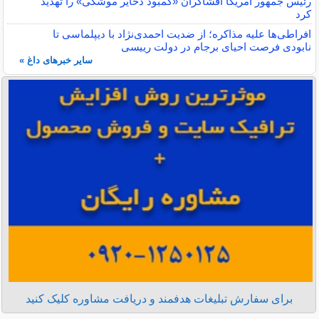
رئیس جمهور آمریکا افشاگران «کمبود ذخایر موشکی» را تهدید
کرد
افراطی‌ها علیه مذاکره؛ از ضدیت احمدی‌نژاد با دیپلماسی تا
نابودی فرصت احیای برجام در دولت رییسی
سایر خبرهای داغ »
برای سفارش تبلیغات هدفمند و دریافت مشاوره کلیک کنید