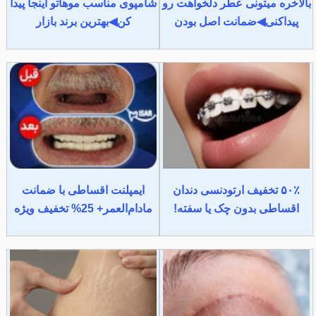
بالاخره میتونی عطر دلخواهت رو
شامپوی مناسب موهاتو اینجا پیدا
پیداکنی◀ضمانت اصل بودن
کن◀بهترین برند بازار
۵۰٪ تخفیف ارتودنسی دندان
ایمپلنت اقساطی با ضمانت
اقساطی بدون چک یا سفته!
مادام‌العمر+ 25% تخفیف ویژه