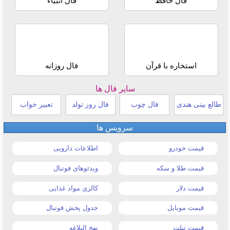
فال حافظ
فال انبیاء
استخاره با قرآن
فال روزانه
سایر فال ها
طالع بینی هندی
فال چوب
فال روز تولد
تعبیر خواب
سرویس ها
قیمت خودرو
اطلاعات دارویی
قیمت طلا و سکه
ویدئوهای فوتبال
قیمت دلار
کالری مواد غذایی
قیمت موبایل
جدول پخش فوتبال
قیمت تبلت
نهج البلاغه