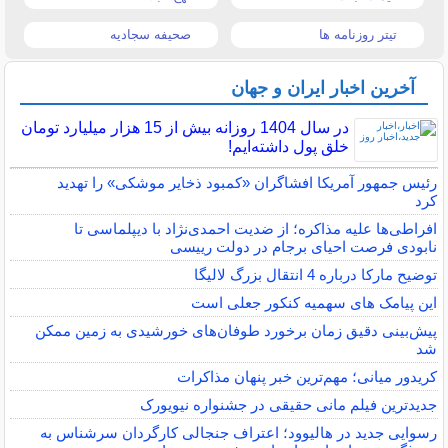
تیتر روزنامه ها
صحیفه سجادیه
آخرین اخبار ایران و جهان
در سال 1404 روزانه بیش از 15 هزار میلیارد تومان
خلق پول داشته‌ایم!
رئیس جمهور آمریکا افشاگران «کمبود ذخایر موشکی» را تهدید
کرد
افراطی‌ها علیه مذاکره؛ از ضدیت احمدی‌نژاد با دیپلماسی تا
نابودی فرصت احیای برجام در دولت رییسی
توضیح مارکا درباره 4 انتقال بزرگ لالیگا
این پیامک های سهمیه کنکور جعلی است
پیش‌بینی دقیق زمان برخورد طوفان‌های خورشیدی به زمین ممکن
شد
کریدور میانی؛ مهم‌ترین خبر پنهان مذاکرات
جدیدترین فیلم مانی حقیقی در جشنواره نیویورک
رسوایی جدید در هالیوود؛ اعتراف جنجالی کارگردان سرشناس به