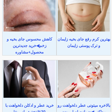
بهترین کرم رفع جای بخیه زایمان
کاهش محسوس جای بخیه و
و ترک پوستی زایمان
زخم◀خرید جدیدترین
محصول+مشاوره
بالاخره میتونی عطر دلخواهت رو
خرید عطر و ادکلن دلخواهت با
پیداکنی◀ضمانت اصل بودن
30% تخفیف از روژا