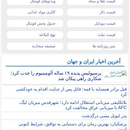
قیمت طلا و سکه
ویدئوهای فوتبال
قیمت دلار
کالری مواد غذایی
قیمت موبایل
جدول پخش فوتبال
قیمت تبلت
نهج البلاغه
تیتر روزنامه ها
صحیفه سجادیه
آخرین اخبار ایران و جهان
پرسپولیس پدیده ۱۹ ساله آلومینیوم را جذب کرد؛
شکاری راهی پیکان شد
قتل برادر همسایه با قمه؛ قاتل پس از جنایت اقدام به خودکشی
کرد
بلاتکلیفی میزبانی استقلال ادامه دارد؛ شهرقدس میزبان لیگ،
AFC با میزبانی عراق مخالفت کرد
پدر لیونل مسی درگذشت
پزشکیان: بهترین زمان برای دستیابی به توافق، شرایط کنونی
است