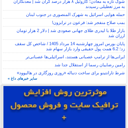
شوک تازه به معادن؛ گازوئیل ۸ هزار درصد گران شد | معدنکاران
به مرز تعطیلی رسیدند
حمله هوایی اسرائیل به شهرک المنصوری در جنوب لبنان
بمب صلاح منفجر شد: فرعون در ترابزون!
بازار طلا با لیدری طلای جهانی صعودی شد | دلار 2 هزار تومان
ارزان شد
پایان بورس امروز چهارشنبه 14 مرداد 1405 / شاخص کل سقف
زد؛ 6.2 همت پول حقیقی وارد بازار سهام شد
ایرانی‌ها از ترامپ عصبانی هستند، اسرائیلی‌ها عصبانی‌تر
رامین رضاییان رسما از استقلال جدا شد
شرط تارانتینو برای ساخت دنباله «روزی روزگاری در هالیوود»
سایر خبرهای داغ »