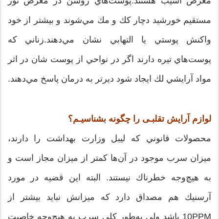
معرض آسيب هستند.پوست‌هاي روشن در معرض نور
مستقيم خورشيد دچار كك و مك مي‌شوند و بيشتر از خود
واكنش پوستي يا التهابي نشان مي‌دهند.زناني كه
پوست‌هاي تيره دارند اگر در نواحي از پوست شان در اثر
مواد آرايشي لك ايجاد شود ديرتر به درمان پاسخ مي‌دهند.
لوازم آرایش تقلبـی را چگونه بشناسيـم؟
محصولات قانوني كه ليبل وزارت بهداشت را دارند،
ميزان سرب موجود در آن‌ها كمتر از ميزان مجاز است و
به هيچ‌وجه خطرناك نيستند. البته اين قضيه در مورد
آرسنيك هم مصداق دارد كه ميزانش نبايد بيشتر از
10PPM باشد ولي به‌طور كلي سرب به هيچ‌وجه خاصيت