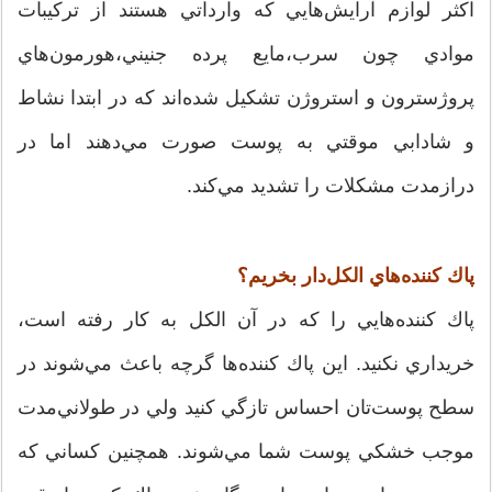
اكثر لوازم آرايش‌هايي كه وارداتي هستند از تركيبات
موادي چون سرب،‌مايع پرده جنيني،هورمون‌هاي
پروژسترون و استروژن تشكيل شده‌اند كه در ابتدا نشاط
و شادابي موقتي به پوست صورت مي‌دهند اما در
درازمدت مشكلات را تشديد مي‌كند.
پاك كننده‌هاي الكل‌دار بخريم؟
پاك كننده‌هايي را كه در آن الكل به كار رفته است،
خريداري نكنيد. اين پاك كننده‌ها گرچه باعث مي‌شوند در
سطح پوست‌تان احساس تازگي كنيد ولي در طولاني‌مدت
موجب خشكي پوست شما مي‌شوند. همچنين كساني كه