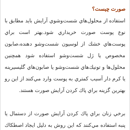
صورت چيست؟
استفاده از محلول‌هاي شست‌وشوي آرايش بايد مطابق با
نوع پوست صورت خريداري شود.بهتر است براي
پوست‌هاي خشك از لوسيون شست‌وشو دهنده،صابون
مخصوص يا ژل شست‌وشو استفاده شود همچنين
محلول‌ها و تونيك‌هاي شست‌وشو يا صابون‌هاي گليسيرينه
يا كرم دار آسيب كمتري به پوست وارد مي‌كنند از اين رو
بهترين گزينه براي پاك كردن آرايش صورت هستند.
برخي زنان براي پاك كردن آرايش صورت از دستمال يا
پنبه استفاده مي‌كنند كه اين روش به دليل ايجاد اصطكاك