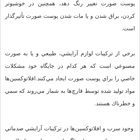
پوست صورت تغيير رنگ دهد، همچنين در خوشبو‌تر
كردن، براق شدن و يا مات شدن پوست صورت تأثيرگذار
است.
برخي از تركيبات لوازم آرايشي، طبيعي و يا به صورت
مصنوعي است كه هر كدام در جايگاه خود مشكلات
خاصي را براي پوست صورت ايجاد مي‌كنند.افلاتوكسين‌ها
مواد توليد شده توسط قارچ‌ها به شمار مي‌روند كه سمي
و خطرناك هستند.
وجود سرب و افلاتوكسين‌ها در تركيبات آرايشي صدماتي