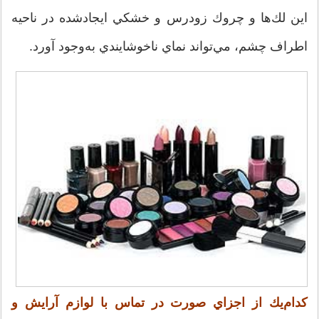
اين لك‌ها و چروك زودرس و خشكي ايجادشده در ناحيه
اطراف چشم، مي‌تواند نماي ناخوشايندي به‌وجود آورد.
كدام‌یك از اجزاي صورت در تماس با لوازم آرايش و