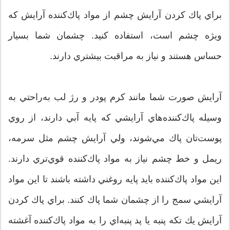
براي پاك كردن آرايش چشم از مواد پاك‌كننده آرايش كه
ويژه چشم است، استفاده كنيد. چشمان شما بسيار
حساس هستند و نياز به مراقبت بيشتري دارند.
آرايش صورت شما مانند كرم پودر و رژ لب به‌راحتي به
وسيله پاك‌كننده‌هاي آرايشي كه پايه آبي دارند، از روي
پوست‌تان پاك مي‌شوند، ولي آرايش چشم مثل سرمه،
ريمل و خط چشم نياز به مواد پاك‌كننده قوي‌تري دارند.
اين مواد پاك‌كننده بايد پايه روغني داشته باشند تا اين مواد
آرايشي سمج را از چشمان شما پاك كنند. براي پاك كردن
آرايش يك تكه پنبه يا پد پنبه‌اي را به مواد پاك‌كننده آغشته