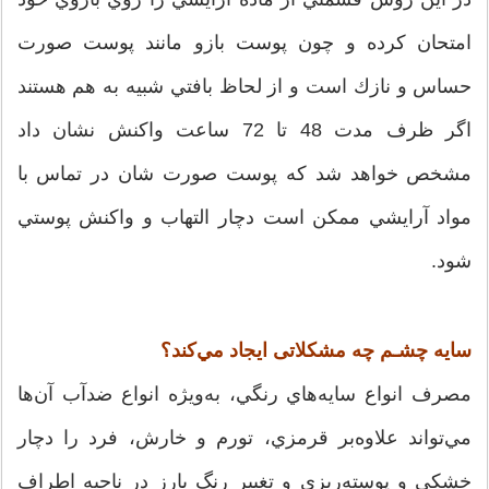
امتحان کرده و چون پوست بازو مانند پوست صورت
حساس و نازك است و از لحاظ بافتي شبيه به هم هستند
اگر ظرف مدت 48 تا 72 ساعت واكنش نشان داد
مشخص خواهد شد كه پوست صورت شان در تماس با
مواد آرايشي ممكن است دچار التهاب و واكنش پوستي
شود.
سايه چشـم چه مشکلاتی ايجاد مي‌كند؟
مصرف انواع سايه‌هاي رنگي، به‌ويژه انواع ضدآب آن‌ها
مي‌تواند علاوه‌بر قرمزي، تورم و خارش، فرد را دچار
خشكي و پوسته‌ريزي و تغيير رنگ بارز در ناحيه اطراف