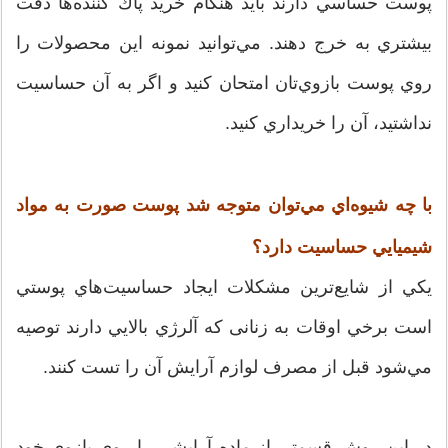
پوست حساسي دارند بايد هنگام خريد پاك كننده‌ها دقت
بيشتري به خرج دهند. مي‌توانيد نمونه اين محصولات را
روي پوست بازوي‌تان امتحان كنيد و اگر به آن حساسيت
نداشتيد، آن را خريداري كنيد.
با چه شيوه‌اي مي‌توان متوجه شد پوست صورت به مواد
شيميايي حساسيت دارد؟
يكي از شايع‌ترين مشكلات ايجاد حساسيت‌هاي پوستي
است برخي اوقات به زنانی كه آلرژي بالايي دارند توصيه
مي‌شود قبل از مصرف لوازم آرايش آن را تست کنند.
در اين روش قسمتي از ماده آرايشي را روي بازوي خود