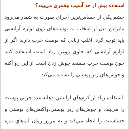
استفاده بيش از حد آسيب بيشتري مي‌بيند؟
چشم يكي از حساس‌ترين اجزاي صورت به شمار مي‌رود
بنابراین قبل از انتخاب به نوشته‌های روی لوازم آرایشی
باید توجه کرد. اغلب زناني كه پوست چرب دارند اگر از
لوازم آرايشي كه حاوي روغن زياد است استفاده كنند
چون پوست چرب مستعد جوش زدن است از اين رو آكنه
و جوش‌هاي زير پوستي را تشديد مي‌كند.
استفاده زياد از كرم‌هاي آرايشي دهانه غدد چربي پوست
را مي‌بندد و جوش‌هاي زير پوستي،‌واكنش‌هاي پوستي و
حساسيت را ايجاد مي‌كند و به مرور زمان لك‌هاي تيره