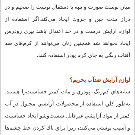
ميان پوست صورت و پنبه يا دستمال پوست را ضخيم و در
دراز مدت چين و چروك ايجاد مي‌كند.اگر استفاده از
لوازم آرايش درست و در حد اعتدال باشد پيري زودرس
ايجاد نخواهد شد همچنين زنان مي‌توانند از كرم‌هاي ضد
آفتاب رنگي به جاي كرم پودر استفاده كنند.
لوازم آرايش ضد‌آب بخريم؟
سايه‌هاي كم‌رنگ، پودري و مات كمتر حساسيت‌زا هستند.
به‌طور كلي استفاده از محصولات آرايشي محلول در آب
كمتر از مواد آرايشي غيرقابل شست‌وشو ايجاد حساسيت
و آسيب پوستي مي‌كنند، زيرا براي پاك كردن خط چشم‌ها