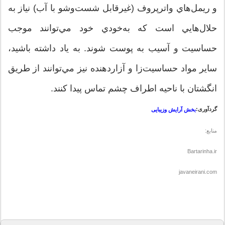
و ريمل‌هاي واترپروف (غيرقابل شست‌وشو با آب) نياز به
حلال‌هايي است كه به‌خودي خود مي‌توانند موجب
حساسيت و آسيب به پوست شوند. به ياد داشته باشيد،
ساير مواد حساسيت‌زا و آزاردهنده نيز مي‌توانند از طريق
انگشتان با ناحيه اطراف چشم تماس پيدا كنند.
گردآوری:
بخش آرایش وزیبایی
منابع:
Bartarinha.ir
javaneirani.com