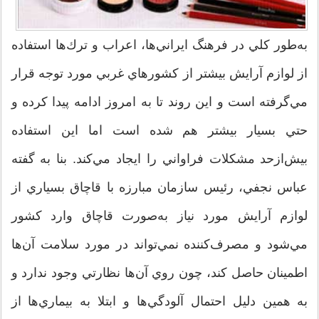
به‌طور كلي در فرهنگ ايراني‌ها، اعراب و ترك‌ها استفاده
از لوازم آرايش بيشتر از كشورهاي غربي مورد توجه قرار
مي‌گرفته است و اين روند تا به امروز ادامه پيدا كرده و
حتي بسيار بيشتر هم شده است اما اين استفاده
بيش‌از‌حد مشكلات فراواني را ايجاد مي‌كند. بنا به گفته
عباس نجفي، رئيس سازمان مبارزه با قاچاق بسياري از
لوازم آرايش مورد نياز به‌صورت قاچاق وارد كشور
مي‌شود و مصرف‌كننده نمي‌تواند در مورد سلامت آن‌ها
اطمينان حاصل كند، چون روي آن‌ها نظارتي وجود ندارد و
به همين دليل احتمال آلودگي‌ها و ابتلا به بيماري‌‌ها از