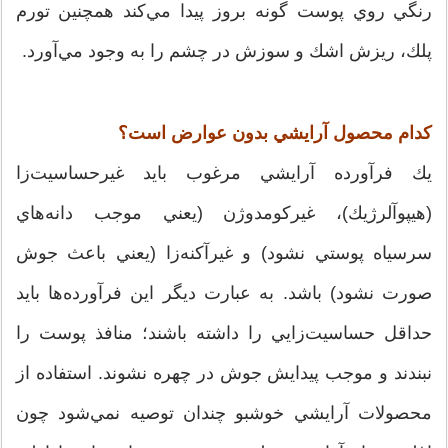
رنگي روي پوست گونه بروز پيدا مي‌كند همچنين تورم
پلك، ريزش اشك و سوزش در چشم را به وجود مي‌آورد.
كدام محصول آرايشي بدون عوارض است؟
يك فرآورده آرايشي مرغوب بايد غيرحساسيت‌زا
(هيپوآلرژيك)، غيركومدوژن (يعني موجب دانه‌هاي
سرسياه پوستي نشود) و غيرآكنه‌زا (يعني باعث جوش
صورت نشود) باشد. به عبارت ديگر اين فرآورده‌ها بايد
حداقل حساسيت‌زايي را داشته باشند؛ منافذ پوست را
نبندند و موجب پيدايش جوش در چهره نشوند. استفاده از
محصولات آرايشي خوشبو چندان توصيه نمي‌شود چون