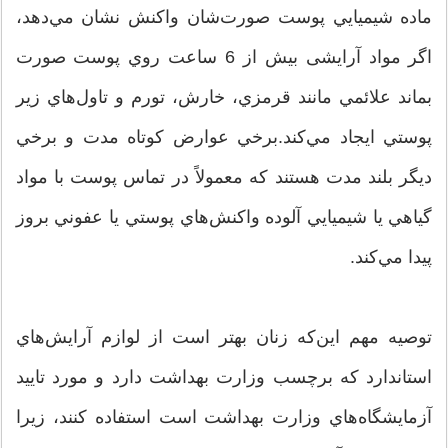
ماده شيميايي پوست صورت‌شان واكنش نشان مي‌دهد،
اگر مواد آرايشی بيش از 6 ساعت روي پوست صورت
بماند علائمي مانند قرمزي، خارش، تورم و تاول‌هاي زير
پوستي ايجاد مي‌كند.برخي عوارض كوتاه مدت و برخي
ديگر بلند مدت هستند كه معمولاً در تماس پوست با مواد
گياهي يا شيميايي آلوده واكنش‌هاي پوستي يا عفوني بروز
پيدا مي‌كند.
توصيه مهم اين‌كه زنان بهتر است از لوازم آرايش‌هاي
استاندارد كه برچسب وزارت بهداشت دارد و مورد تاييد
آزمايشگاه‌هاي وزارت بهداشت است استفاده كنند، زيرا