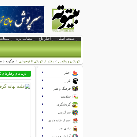
صفحه اصلی
اخبار داغ
مطالب تازه
تبلیغات 
کودکان و والدین
رفتار از کودکی تا نوجوانی
چگونه با ب
اخبار
تازه های رفتارهای 
بازار
فرهنگ و هنر
سلامت
گردشگری
سرگرمی
اسرار خانه داری
دنیای مد
آرایش و زیبایی