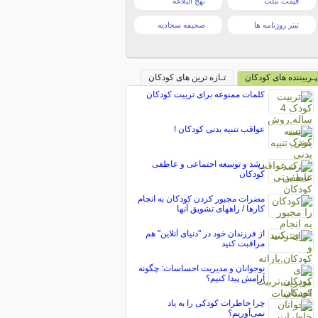
قیمت تبلت
نهج البلاغه
تیتر روزنامه ها
صحیفه سجادیه
پـربیننده های کودکان
تـازه ترین های کودکان
کلمات ممنوعه برای تربیت کودکان
عواقب تنبیه بدنی کودکان !
رشد و توسعه اجتماعی و عاطفی
کودکان
مضرات مجبور کردن کودکان به انجام
کارها / راههای تشویق آنها
از فرزندان خود در "دنیای آنلاین" هم
مراقبت کنید
نوجوانان و مدیریت احساسات: چگونه
آرامش پیدا کنیم؟
چرا خاطرات کودکی را به یاد
نمی‌آوریم؟