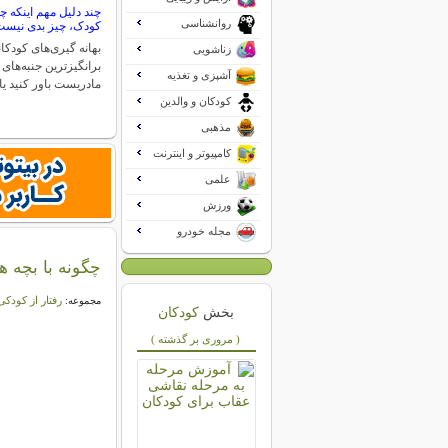
چند دلیل مهم اینکه چر
روانشناسی
کودک، چیز بدی نیس
بهانه گیری‌های کودکا
زناشویی
برانگیزترین جنبه‌های
آشپزی و تغذیه
مادریست باور کنید یا
کودکان و والدین
مذهبی
کامپیوتر و اینترنت
علمی
ورزش
مجله خودرو
چگونه با بچه ه
رفتار از کودکی
مجموعه:
بخش
کودکان
( مروری بر گذشته )