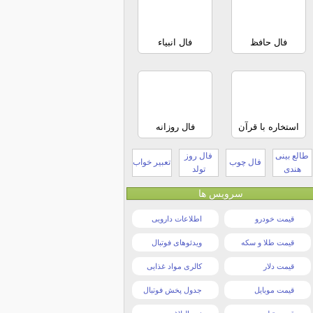
فال حافظ
فال انبیاء
استخاره با قرآن
فال روزانه
طالع بینی
فال روز
فال چوب
تعبیر خواب
هندی
تولد
سرویس ها
قیمت خودرو
اطلاعات دارویی
قیمت طلا و سکه
ویدئوهای فوتبال
قیمت دلار
کالری مواد غذایی
قیمت موبایل
جدول پخش فوتبال