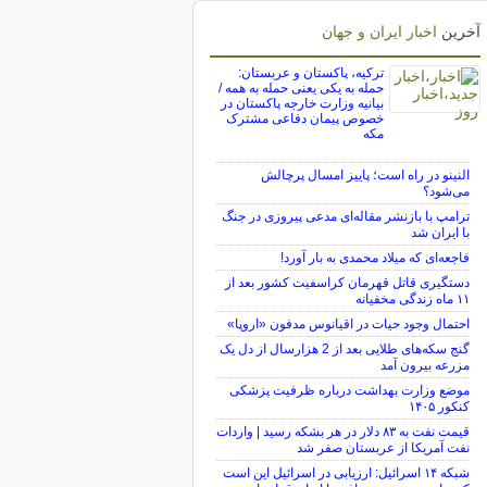
آخرین
اخبار ایران و جهان
ترکیه، پاکستان و عربستان:
حمله به یکی یعنی حمله به همه /
بیانیه وزارت خارجه پاکستان در
خصوص پیمان دفاعی مشترک
مکه
النینو در راه است؛ پاییز امسال پرچالش
می‌شود؟
ترامپ با بازنشر مقاله‌ای مدعی پیروزی در جنگ
با ایران شد
فاجعه‌ای که میلاد محمدی به بار آورد!
دستگیری قاتل قهرمان کراسفیت کشور بعد از
۱۱ ماه زندگی مخفیانه
احتمال وجود حیات در اقیانوس مدفون «اروپا»
گنج سکه‌های طلایی بعد از 2 هزارسال از دل یک
مزرعه بیرون آمد
موضع وزارت بهداشت درباره ظرفیت پزشکی
کنکور ۱۴۰۵
قیمت نفت به ۸۳ دلار در هر بشکه رسید | واردات
نفت آمریکا از عربستان صفر شد
شبکه ۱۴ اسرائیل: ارزیابی در اسرائیل این است