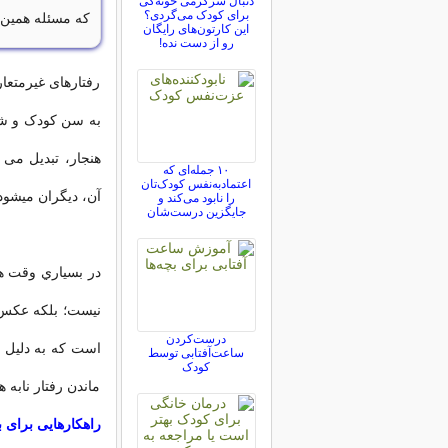
دنبال سرگرمی خونه‌گی
برای کودک می‌گردی؟
که مسئله همین 
این کارتون‌های رایگان
رو از دست نده!
رفتارهای غیرمتعار
به سن کودک و شر
هنجار، تبدیل می
۱۰ جمله‌ای که
اعتمادبه‌نفس کودک‌تان
آن، دیگران ميشود
را نابود می‌کند و
جایگزین درست‌شان
در بسياري وقت ه
نیست؛ بلکه عکس ال
درست‌کردن
است که به دلیل 
ساعت‌آفتابی توسط
کودک
ماندن رفتار نابه 
راهکارهایی برای ب