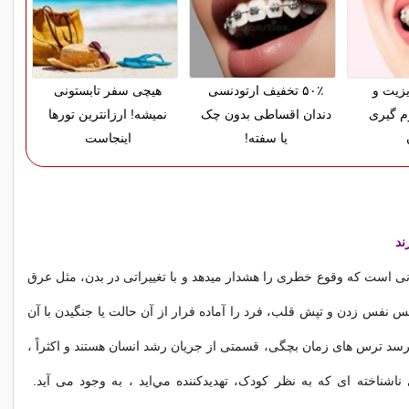
زیت و
۵۰٪ تخفیف ارتودنسی
هیچی سفر تابستونی
م گیری
دندان اقساطی بدون چک
نمیشه! ارزانترین تورها
یا سفته!
اینجاست
ند
ی است که وقوع خطری را هشدار ميدهد و با تغییراتی در بدن، مثل عرق
س نفس زدن و تپش قلب، فرد را آماده فرار از آن حالت یا جنگیدن با آن
یرسد ترس های زمان بچگی، قسمتی از جریان رشد انسان هستند و اکثراً ،
 ناشناخته ای که به نظر کودک، تهدیدکننده مي‌ايد ، به وجود می آید.