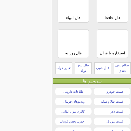
فال حافظ
فال انبیاء
استخاره با قرآن
فال روزانه
طالع بینی
فال روز
فال چوب
تعبیر خواب
هندی
تولد
سرویس ها
قیمت خودرو
اطلاعات دارویی
قیمت طلا و سکه
ویدئوهای فوتبال
قیمت دلار
کالری مواد غذایی
قیمت موبایل
جدول پخش فوتبال