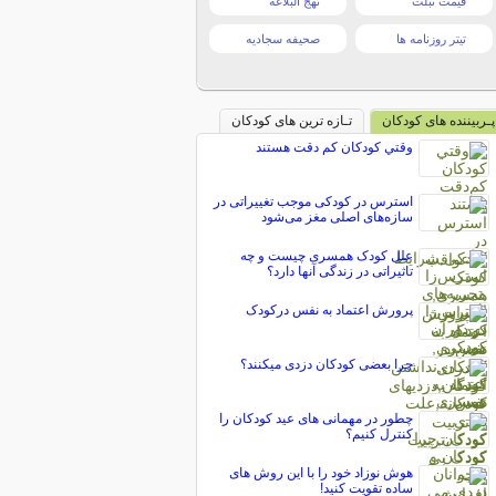
قیمت تبلت
نهج البلاغه
تیتر روزنامه ها
صحیفه سجادیه
پـربیننده های کودکان
تـازه ترین های کودکان
وقتي كودكان كم‌ دقت هستند
استرس در کودکی موجب تغییراتی در
سازه‌های اصلی مغز می‌شود
علل کودک همسری چیست و چه
تاثیراتی در زندگی آنها دارد؟
پرورش اعتماد به نفس درکودک
چرا بعضی کودکان دزدی میکنند؟
چطور در مهمانی های عید کودکان را
کنترل کنیم؟
هوش نوزاد خود را با این روش های
ساده تقویت کنید!