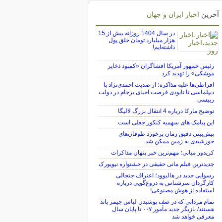
آخرین
اخبار ایران و جهان
در سال 1404 روزانه بیش از 15
هزار میلیارد تومان خلق پول
داشته‌ایم!
رئیس جمهور آمریکا افشاگران «کمبود ذخایر
موشکی» را تهدید کرد
افراطی‌ها علیه مذاکره؛ از ضدیت احمدی‌نژاد با
دیپلماسی تا نابودی فرصت احیای برجام در دولت
رییسی
توضیح مارکا درباره 4 انتقال بزرگ لالیگا
این پیامک های سهمیه کنکور جعلی است
پیش‌بینی دقیق زمان برخورد طوفان‌های
خورشیدی به زمین ممکن شد
کریدور میانی؛ مهم‌ترین خبر پنهان مذاکرات
جدیدترین فیلم مانی حقیقی در جشنواره نیویورک
رسوایی جدید در هالیوود؛ اعتراف جنجالی
کارگردان سرشناس به دروغ‌گویی درباره
استفاده از هوش مصنوعی!
تمام مردانی که در صف پوشیدن لباس جیمز باند
هستند/ بازیگر جدید مأمور ۰۰۷ تا پایان سال
معرفی خواهد شد