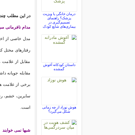
درمان خانگی یا ویزیت
در این مطلب چند 
پزشک؟ راهنمای
تصمیم‌گیری در
بیماری‌های شایع کودک
مدام نافرمانی می
رفتارهای مختل کنن
مقابل از علامت ه
داستان کودکانه آغوش
گمشده
سایرین، خشم، رف
است.
هوش نوزاد از چه زمانی
شکل می‌گیرد؟
شبها نمی­ خوابند