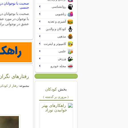
صحبت با نوجوانان در
روانشناسی
جنسی
صحبت با نوجوانان د
زناشویی
با نوجوان در مورد 
آشپزی و تغذیه
عشق در نوجوانی بر
کودکان و والدین
مذهبی
کامپیوتر و اینترنت
علمی
ورزش
مجله خودرو
رفتارهای نگران
رفتار از کودکی
مجموعه:
بخش
کودکان
( مروری بر گذشته )