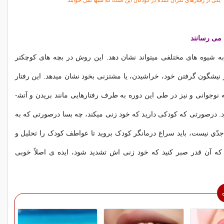
یکی از رفتارهای نگران کننده در کودکان این است که شبها نمی خوابند
می رسانند
ه شیوه­ های مختلفی می­تواند نشان دهد. این روش در بچه ­های کوچک­تر
 نیشگون گرفتن خود، خراشیدن، یا مشت­زنی بخود نشان می­دهد. این رفتار
نوجوانی و نیز در طی این دوره به طرف رفتارهایی مانند بریدن و آتش­
. درصورتی که کودکی دارید که خود زنی می­کند، چه بسا درصورتی که به
 جدّي نیست، باید سراغ درمانگر کودک بروید تا عواطف کودک را تحلیل و
که آن قدر صبر کنید که خود زنی­ اش تشدید شود، ایده­ ی اصلاً خوبی