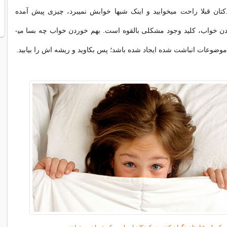
ان قبلا راحت می­خوابید و اینک شبها خوابش نمی­برد، چیزی پیش آمده
ن خواب، کلید وجود مشکلی بالقوه است. بهم ­خوردن خواب چه بسا می­
موضوعات انباشت شده ایجاد شده باشد؛ پس بکاوید و ریشه ­اش را بیابید.