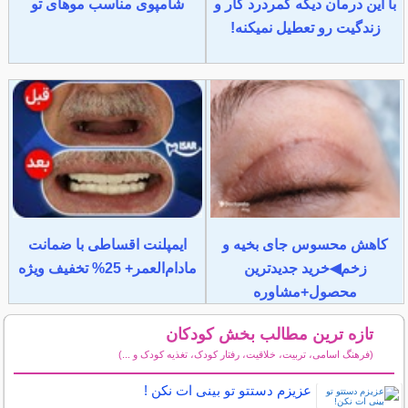
با این درمان دیگه کمردرد کار و
شامپوی مناسب موهای تو
زندگیت رو تعطیل نمیکنه!
کاهش محسوس جای بخیه و
ایمپلنت اقساطی با ضمانت
زخم◀خرید جدیدترین
مادام‌العمر+ 25% تخفیف ویژه
محصول+مشاوره
تازه ترین مطالب بخش کودکان
(فرهنگ اسامی، تربیت، خلاقیت، رفتار کودک، تغذیه کودک و ...)
سایر مطالب کودکان
عزیزم دستتو تو بینی ات نکن !