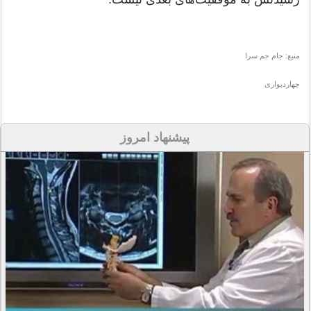
منبع: جام جم سرا
چهاردیواری
پیشنهاد امروز