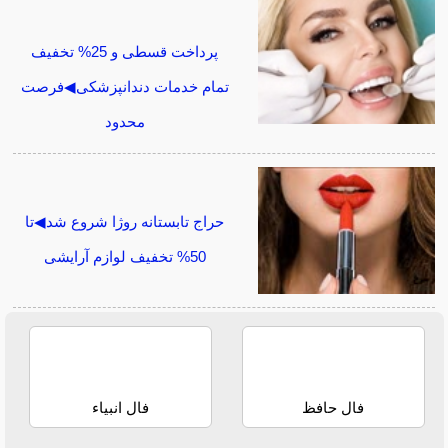
پرداخت قسطی و 25% تخفیف
تمام خدمات دندانپزشکی◀فرصت
محدود
حراج تابستانه روژا شروع شد◀تا
50% تخفیف لوازم آرایشی
فال حافظ
فال انبیاء